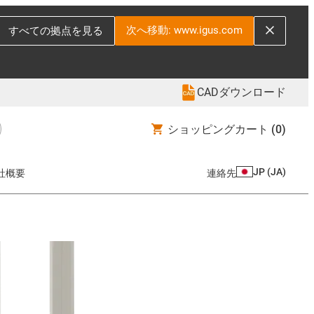
次へ移動: www.igus.com
すべての拠点を見る
CADダウンロード
ショッピングカート
(0)
JP
(
JA
)
社概要
連絡先