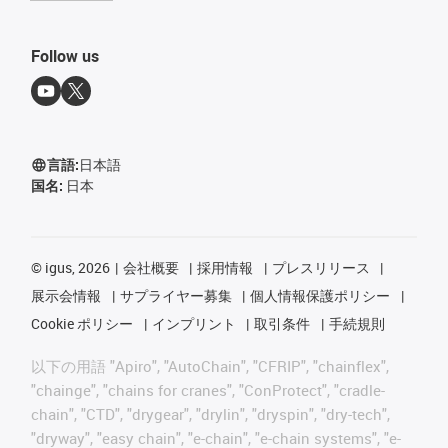
Follow us
言語:
日本語
国名:
日本
©
igus, 2026
会社概要
採用情報
プレスリリース
展示会情報
サプライヤー募集
個人情報保護ポリシー
Cookie ポリシー
インプリント
取引条件
手続規則
以下の用語 "Apiro", "AutoChain", "CFRIP", "chainflex",
"chainge", "chains for cranes", "ConProtect", "cradle-
chain", "CTD", "drygear", "drylin", "dryspin", "dry-tech",
"dryway", "easy chain", "e-chain", "e-chain systems", "e-