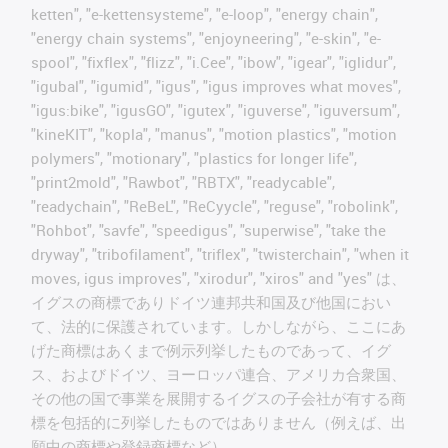
ketten", "e-kettensysteme", "e-loop", "energy chain",
"energy chain systems", "enjoyneering", "e-skin", "e-
spool", "fixflex", "flizz", "i.Cee", "ibow", "igear", "iglidur",
"igubal", "igumid", "igus", "igus improves what moves",
"igus:bike", "igusGO", "igutex", "iguverse", "iguversum",
"kineKIT", "kopla", "manus", "motion plastics", "motion
polymers", "motionary", "plastics for longer life",
"print2mold", "Rawbot", "RBTX", "readycable",
"readychain", "ReBeL", "ReCyycle", "reguse", "robolink",
"Rohbot", "savfe", "speedigus", "superwise", "take the
dryway", "tribofilament", "triflex", "twisterchain", "when it
moves, igus improves", "xirodur", "xiros" and "yes" は、
イグスの商標でありドイツ連邦共和国及び他国におい
て、法的に保護されています。しかしながら、ここにあ
げた商標はあくまで例示列挙したものであって、イグ
ス、およびドイツ、ヨーロッパ連合、アメリカ合衆国、
その他の国で事業を展開するイグスの子会社が有する商
標を包括的に列挙したものではありません（例えば、出
願中の商標や登録商標など）。