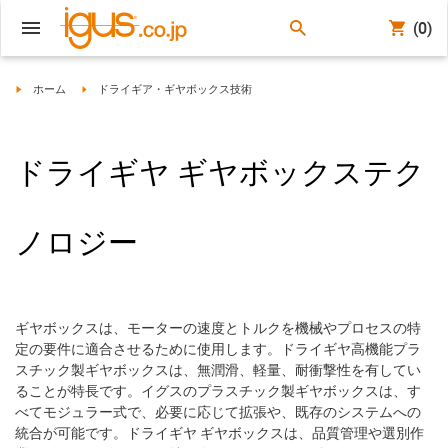
(0)
igus-icon-arrow-right
igus-icon-arrow-right
ホーム
ドライギア・ギヤボックス技術
ドライギヤ ギヤボックステク
ノロジー
ギヤボックスは、モーターの速度とトルクを機械やプロセスの特
定の要件に適合させるために使用します。ドライギヤ高機能プラ
スチック製ギヤボックスは、無潤滑、軽量、耐衝撃性を有してい
ることが特長です。イグスのプラスチック製ギヤボックスは、す
べてモジュラー式で、必要に応じて拡張や、既存のシステムへの
統合が可能です。ドライギヤ ギヤボックスは、品質管理や選別作