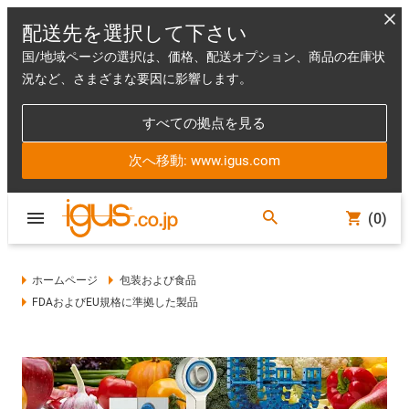
配送先を選択して下さい
国/地域ページの選択は、価格、配送オプション、商品の在庫状
況など、さまざまな要因に影響します。
すべての拠点を見る
次へ移動: www.igus.com
(0)
ホームページ
包装および食品
FDAおよびEU規格に準拠した製品