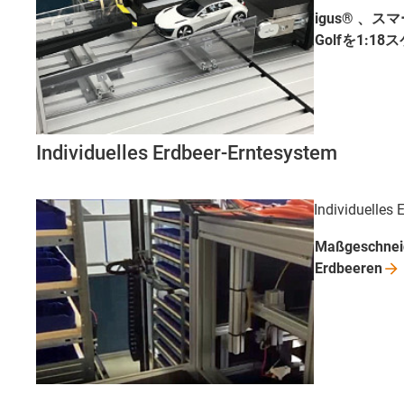
igus® 、ス
Golfを1:1
Individuelles Erdbeer-Erntesystem
Individuelles
Maßgeschneid
Erdbeeren