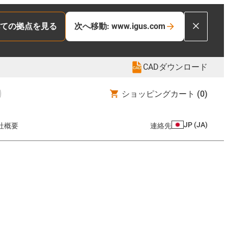
ての拠点を見る
次へ移動: www.igus.com
CADダウンロード
ショッピングカート
(0)
JP
(
JA
)
社概要
連絡先