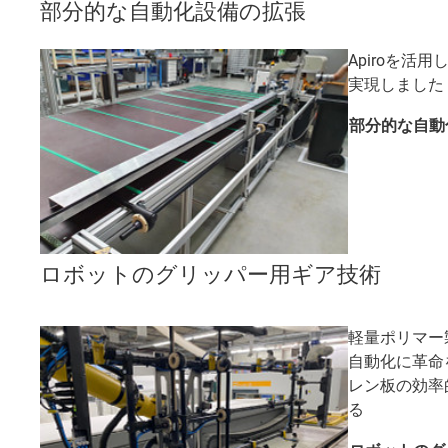
部分的な自動化設備の拡張
Apiroを活
実現しました
部分的な自動
ロボットのグリッパー用ギア技術
軽量ポリマー
自動化に革命
レン板の効率
る