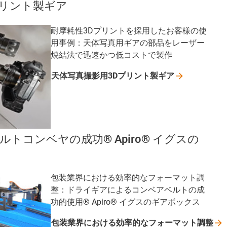
プリント製ギア
耐摩耗性3Dプリントを採用したお客様の使
用事例：天体写真用ギアの部品をレーザー
焼結法で迅速かつ低コストで製作
天体写真撮影用3Dプリント製ギア
トコンベヤの成功® Apiro® イグスの
包装業界における効率的なフォーマット調
整：ドライギアによるコンベアベルトの成
功的使用® Apiro® イグスのギアボックス
包装業界における効率的なフォーマット調整