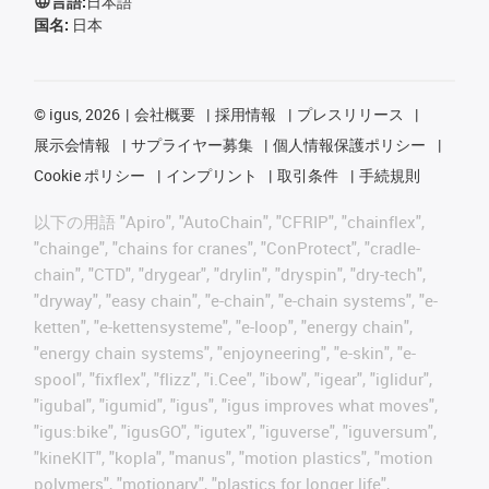
言語:
日本語
国名:
日本
©
igus, 2026
会社概要
採用情報
プレスリリース
展示会情報
サプライヤー募集
個人情報保護ポリシー
Cookie ポリシー
インプリント
取引条件
手続規則
以下の用語 "Apiro", "AutoChain", "CFRIP", "chainflex",
"chainge", "chains for cranes", "ConProtect", "cradle-
chain", "CTD", "drygear", "drylin", "dryspin", "dry-tech",
"dryway", "easy chain", "e-chain", "e-chain systems", "e-
ketten", "e-kettensysteme", "e-loop", "energy chain",
"energy chain systems", "enjoyneering", "e-skin", "e-
spool", "fixflex", "flizz", "i.Cee", "ibow", "igear", "iglidur",
"igubal", "igumid", "igus", "igus improves what moves",
"igus:bike", "igusGO", "igutex", "iguverse", "iguversum",
"kineKIT", "kopla", "manus", "motion plastics", "motion
polymers", "motionary", "plastics for longer life",