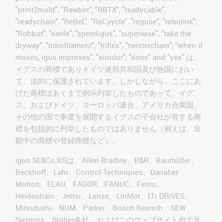
"print2mold", "Rawbot", "RBTX", "readycable",
"readychain", "ReBeL", "ReCyycle", "reguse", "robolink",
"Rohbot", "savfe", "speedigus", "superwise", "take the
dryway", "tribofilament", "triflex", "twisterchain", "when it
moves, igus improves", "xirodur", "xiros" and "yes" は、
イグスの商標でありドイツ連邦共和国及び他国におい
て、法的に保護されています。しかしながら、ここにあ
げた商標はあくまで例示列挙したものであって、イグ
ス、およびドイツ、ヨーロッパ連合、アメリカ合衆国、
その他の国で事業を展開するイグスの子会社が有する商
標を包括的に列挙したものではありません（例えば、出
願中の商標や登録商標など）。
igus SE&Co.KGは、Allen Bradley、B&R、Baumüller、
Beckhoff、Lahr、Control Techniques、Danaher
Motion、ELAU、FAGOR、FANUC、Festo、
Heidenhain、Jetter、Lenze、LinMot、LTi DRiVES、
Mitsubishi、NUM、Parker、Bosch Rexroth、SEW、
Siemens、Stöber各社、およびこのウェブサイト内で言