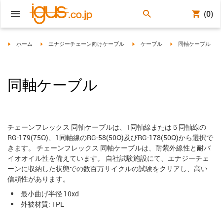
(0)
igus-icon-arrow-right
igus-icon-arrow-right
igus-icon-arrow-right
igus-icon-arrow-righ
ホーム
エナジーチェーン向けケーブル
ケーブル
同軸ケーブル
同軸ケーブル
チェーンフレックス 同軸ケーブルは、1同軸線または５同軸線の
RG-179(75Ω)、1同軸線のRG-58(50Ω)及びRG-178(50Ω)から選択で
きます。 チェーンフレックス 同軸ケーブルは、耐紫外線性と耐バ
イオオイル性を備えています。 自社試験施設にて、エナジーチェ
ーンに収納した状態での数百万サイクルの試験をクリアし、高い
信頼性があります。
最小曲げ半径 10xd
外被材質: TPE