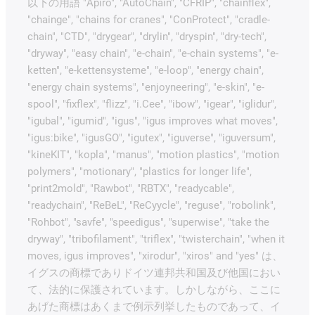
以下の用語 "Apiro", "AutoChain", "CFRIP", "chainflex",
"chainge", "chains for cranes", "ConProtect", "cradle-
chain", "CTD", "drygear", "drylin", "dryspin", "dry-tech",
"dryway", "easy chain", "e-chain", "e-chain systems", "e-
ketten", "e-kettensysteme", "e-loop", "energy chain",
"energy chain systems", "enjoyneering", "e-skin", "e-
spool", "fixflex", "flizz", "i.Cee", "ibow", "igear", "iglidur",
"igubal", "igumid", "igus", "igus improves what moves",
"igus:bike", "igusGO", "igutex", "iguverse", "iguversum",
"kineKIT", "kopla", "manus", "motion plastics", "motion
polymers", "motionary", "plastics for longer life",
"print2mold", "Rawbot", "RBTX", "readycable",
"readychain", "ReBeL", "ReCyycle", "reguse", "robolink",
"Rohbot", "savfe", "speedigus", "superwise", "take the
dryway", "tribofilament", "triflex", "twisterchain", "when it
moves, igus improves", "xirodur", "xiros" and "yes" は、
イグスの商標でありドイツ連邦共和国及び他国におい
て、法的に保護されています。しかしながら、ここに
あげた商標はあくまで例示列挙したものであって、イ