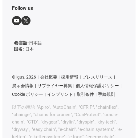
Follow us
言語:
日本語
国名:
日本
©
igus, 2026
会社概要
採用情報
プレスリリース
展示会情報
サプライヤー募集
個人情報保護ポリシー
Cookie ポリシー
インプリント
取引条件
手続規則
以下の用語 "Apiro", "AutoChain", "CFRIP", "chainflex",
"chainge", "chains for cranes", "ConProtect", "cradle-
chain", "CTD", "drygear", "drylin", "dryspin", "dry-tech",
"dryway", "easy chain", "e-chain", "e-chain systems", "e-
ketten", "e-kettensysteme", "e-loop", "energy chain",