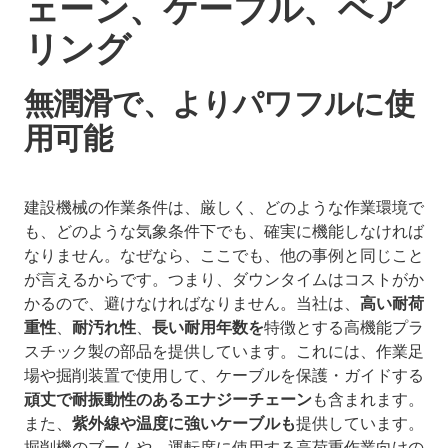
ェーン、ケーブル、ベア
リング
無潤滑で、よりパワフルに使
用可能
建設機械の作業条件は、厳しく、どのような作業環境で
も、どのような気象条件下でも、確実に機能しなければ
なりません。なぜなら、ここでも、他の事例と同じこと
が言えるからです。つまり、ダウンタイムはコストがか
かるので、避けなければなりません。当社は、
高い耐荷
重性
、
耐汚れ性
、
長い耐用年数を
特徴とする高機能プラ
スチック製の部品を提供しています。これには、作業足
場や掘削装置で使用して、ケーブルを保護・ガイドする
頑丈で耐振動性のあるエナジーチェーン
も含まれます。
また、
紫外線や温度に強いケーブルも
提供しています。
掘削機のブームや、運転席に使用する高荷重作業向けの