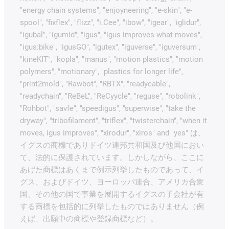
"energy chain systems", "enjoyneering", "e-skin", "e-
spool", "fixflex", "flizz", "i.Cee", "ibow", "igear", "iglidur",
"igubal", "igumid", "igus", "igus improves what moves",
"igus:bike", "igusGO", "igutex", "iguverse", "iguversum",
"kineKIT", "kopla", "manus", "motion plastics", "motion
polymers", "motionary", "plastics for longer life",
"print2mold", "Rawbot", "RBTX", "readycable",
"readychain", "ReBeL", "ReCyycle", "reguse", "robolink",
"Rohbot", "savfe", "speedigus", "superwise", "take the
dryway", "tribofilament", "triflex", "twisterchain", "when it
moves, igus improves", "xirodur", "xiros" and "yes" は、
イグスの商標でありドイツ連邦共和国及び他国におい
て、法的に保護されています。しかしながら、ここに
あげた商標はあくまで例示列挙したものであって、イ
グス、およびドイツ、ヨーロッパ連合、アメリカ合衆
国、その他の国で事業を展開するイグスの子会社が有
する商標を包括的に列挙したものではありません（例
えば、出願中の商標や登録商標など）。