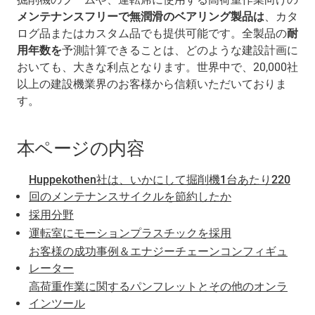
メンテナンスフリーで無潤滑のベアリング製品は
、カタ
ログ品またはカスタム品でも提供可能です。全製品の
耐
用年数を
予測計算できることは、どのような建設計画に
おいても、大きな利点となります。世界中で、20,000社
以上の建設機業界のお客様から信頼いただいておりま
す。
本ページの内容
Huppekothen社は、いかにして掘削機1台あたり220
回のメンテナンスサイクルを節約したか
採用分野
運転室にモーションプラスチックを採用
お客様の成功事例＆エナジーチェーンコンフィギュ
レーター
高荷重作業に関するパンフレットとその他のオンラ
インツール