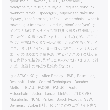
"print2mold", "Rawbot", "RBTX", "readycable",
"readychain", "ReBeL", "ReCyycle", "reguse", "robolink",
"Rohbot", "savfe", "speedigus", "superwise", "take the
dryway", "tribofilament", "triflex", "twisterchain", "when it
moves, igus improves", "xirodur", "xiros" and "yes" は、
イグスの商標でありドイツ連邦共和国及び他国におい
て、法的に保護されています。しかしながら、ここに
あげた商標はあくまで例示列挙したものであって、イ
グス、およびドイツ、ヨーロッパ連合、アメリカ合衆
国、その他の国で事業を展開するイグスの子会社が有
する商標を包括的に列挙したものではありません（例
えば、出願中の商標や登録商標など）。
igus SE&Co.KGは、Allen Bradley、B&R、Baumüller、
Beckhoff、Lahr、Control Techniques、Danaher
Motion、ELAU、FAGOR、FANUC、Festo、
Heidenhain、Jetter、Lenze、LinMot、LTi DRiVES、
Mitsubishi、NUM、Parker、Bosch Rexroth、SEW、
Siemens、Stöber各社、およびこのウェブサイト内で