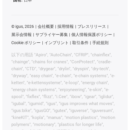
©
igus, 2026
会社概要
採用情報
プレスリリース
展示会情報
サプライヤー募集
個人情報保護ポリシー
Cookie ポリシー
インプリント
取引条件
手続規則
以下の用語 "Apiro", "AutoChain", "CFRIP", "chainflex",
"chainge", "chains for cranes", "ConProtect", "cradle-
chain", "CTD", "drygear", "drylin", "dryspin", "dry-tech",
"dryway", "easy chain", "e-chain", "e-chain systems", "e-
ketten", "e-kettensysteme", "e-loop", "energy chain",
"energy chain systems", "enjoyneering", "e-skin", "e-
spool", "fixflex", "flizz", "i.Cee", "ibow", "igear", "iglidur",
"igubal", "igumid", "igus", "igus improves what moves",
"igus:bike", "igusGO", "igutex", "iguverse", "iguversum",
"kineKIT", "kopla", "manus", "motion plastics", "motion
polymers", "motionary", "plastics for longer life",