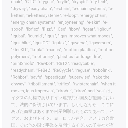
chain", "CTD", "drygear", "drylin", "dryspin", "dry-tech",
"dryway", "easy chain", "e-chain", "e-chain systems", "e-
ketten", "e-kettensysteme", "e-loop", "energy chain",
"energy chain systems", "enjoyneering", "e-skin", "e-
spool", "fixflex", "flizz", "i.Cee", "ibow", "igear", "iglidur",
"igubal", "igumid", "igus", "igus improves what moves",
"igus:bike", "igusGO", "igutex", "iguverse", "iguversum",
"kineKIT", "kopla", "manus", "motion plastics", "motion
polymers", "motionary", "plastics for longer life",
"print2mold", "Rawbot", "RBTX", "readycable",
"readychain", "ReBeL", "ReCyycle", "reguse", "robolink",
"Rohbot", "savfe", "speedigus", "superwise", "take the
dryway", "tribofilament", "triflex", "twisterchain", "when it
moves, igus improves", "xirodur", "xiros" and "yes" は、
イグスの商標でありドイツ連邦共和国及び他国におい
て、法的に保護されています。しかしながら、ここに
あげた商標はあくまで例示列挙したものであって、イ
グス、およびドイツ、ヨーロッパ連合、アメリカ合衆
国、その他の国で事業を展開するイグスの子会社が有