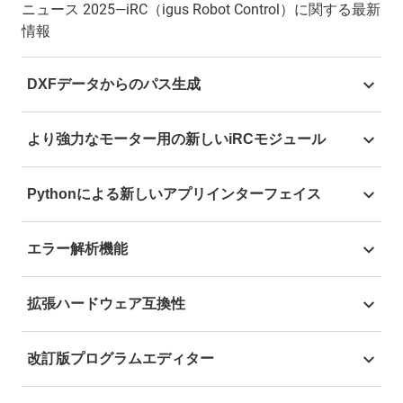
ニュース 2025―iRC（igus Robot Control）に関する最新
情報
DXFデータからのパス生成
DXFデータからのパス生成により、ソフトウェアでの
より強力なモーター用の新しいiRCモジュール
作業が非常に効率的になります。希望のファイルをア
ップロードするだけで、ソフトウェアが自動的に最適
制御システムもさらに改良され、XCバージョンでも
モーションシーケンスを計算します。複雑な輪郭のた
Pythonによる新しいアプリインターフェイス
利用可能になった新iRCモジュールでは、NEMA 34ス
め何千行ものコードからなる複雑なプログラミングは
テッピングモーターをはじめ、より強力なモーターが
もう不要です。パスジェネレーターでプログラミング
Pythonを介した
新しいアプリインターフェイスは
、
使えるようになります。
エラー解析機能
が容易で効率的になります。この機能は、精密な溶接
より正確な工程を実現するための数学ツールやタイミ
や接着用途に特に力を発揮します。
ングツールで可能性を広げます。同時に、
オートコネ
エラーメッセージと分析がさらに正確になりました。
クト機能
により、IPアドレスが変わっても、システム
拡張ハードウェア互換性
新しいエラー分析機能は、問題をより迅速に識別・修
が自動的にIPアドレスを認識します。またシンプルな
正するのに役立ちます。エラーの原因と解決策に関す
試運転も可能です。
ソフトウェアに加えて、ハードウェアの互換性も拡張
る詳細情報により工程がさらに効率化されます。また
改訂版プログラムエディター
しました。制御システムはBLDCモーターとステッピ
セルフヘルプツールも
改良され、診断や設定がより直
ングモーターの両方を制御できるようになり、駆動技
感的になり、ダウンタイムが最小限に抑えられます。
改訂されたプログラムエディターは、より優れた概要