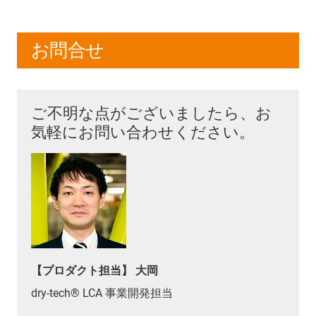
術の選択肢がいっそう柔軟になりました。また、
と制御を提供します。インストラクションではグルー
ReBeL Edumoveには特別なSLAM（Simultaneous
プ化とスケジューリングが可能となり、コメントと変
Localisation and Mapping：同時ローカライズ・マッ
数の新しい検索機能により、より迅速に管理できま
お問合せ
ピング）が搭載されており、教育分野でのトレーニン
す。また、
変数エクスプローラー
は関連するすべての
グ用途がさらに容易になります。
パラメーターを一目で把握するのに役立ちます。
ご不明な点がございましたら、お
気軽にお問い合わせください。
【プロダクト担当】 大岡
dry-tech® LCA 事業開発担当