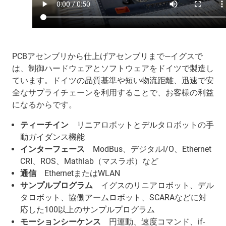
PCBアセンブリから仕上げアセンブリまで―イグスで
は、制御ハードウェアとソフトウェアをドイツで製造し
ています。ドイツの品質基準や短い物流距離、迅速で安
全なサプライチェーンを利用することで、お客様の利益
になるからです。
ティーチイン
リニアロボットとデルタロボットの手
動ガイダンス機能
インターフェース
ModBus、デジタルI/O、Ethernet
CRI、ROS、Mathlab（マスラボ）など
通信
EthernetまたはWLAN
サンプルプログラム
イグスのリニアロボット、デル
タロボット、協働アームロボット、SCARAなどに対
応した100以上のサンプルプログラム
モーションシーケンス
円運動、速度コマンド、if-