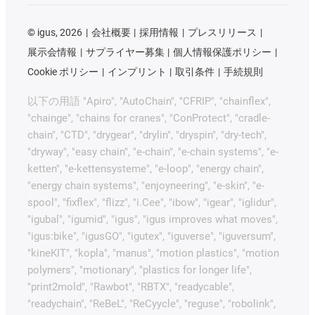
©
igus, 2026
会社概要
採用情報
プレスリリース
展示会情報
サプライヤー募集
個人情報保護ポリシー
Cookie ポリシー
インプリント
取引条件
手続規則
以下の用語 "Apiro", "AutoChain", "CFRIP", "chainflex",
"chainge", "chains for cranes", "ConProtect", "cradle-
chain", "CTD", "drygear", "drylin", "dryspin", "dry-tech",
"dryway", "easy chain", "e-chain", "e-chain systems", "e-
ketten", "e-kettensysteme", "e-loop", "energy chain",
"energy chain systems", "enjoyneering", "e-skin", "e-
spool", "fixflex", "flizz", "i.Cee", "ibow", "igear", "iglidur",
"igubal", "igumid", "igus", "igus improves what moves",
"igus:bike", "igusGO", "igutex", "iguverse", "iguversum",
"kineKIT", "kopla", "manus", "motion plastics", "motion
polymers", "motionary", "plastics for longer life",
"print2mold", "Rawbot", "RBTX", "readycable",
"readychain", "ReBeL", "ReCyycle", "reguse", "robolink",