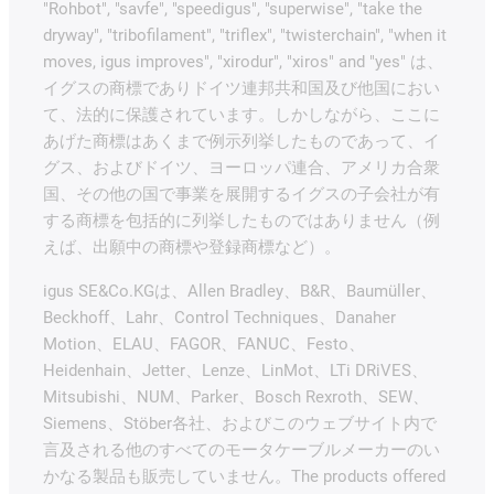
"Rohbot", "savfe", "speedigus", "superwise", "take the
dryway", "tribofilament", "triflex", "twisterchain", "when it
moves, igus improves", "xirodur", "xiros" and "yes" は、
イグスの商標でありドイツ連邦共和国及び他国におい
て、法的に保護されています。しかしながら、ここに
あげた商標はあくまで例示列挙したものであって、イ
グス、およびドイツ、ヨーロッパ連合、アメリカ合衆
国、その他の国で事業を展開するイグスの子会社が有
する商標を包括的に列挙したものではありません（例
えば、出願中の商標や登録商標など）。
igus SE&Co.KGは、Allen Bradley、B&R、Baumüller、
Beckhoff、Lahr、Control Techniques、Danaher
Motion、ELAU、FAGOR、FANUC、Festo、
Heidenhain、Jetter、Lenze、LinMot、LTi DRiVES、
Mitsubishi、NUM、Parker、Bosch Rexroth、SEW、
Siemens、Stöber各社、およびこのウェブサイト内で
言及される他のすべてのモータケーブルメーカーのい
かなる製品も販売していません。The products offered