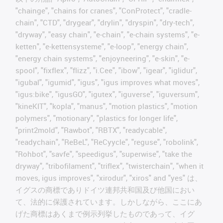
"chainge", "chains for cranes", "ConProtect", "cradle-
chain", "CTD", "drygear", "drylin", "dryspin", "dry-tech",
"dryway", "easy chain", "e-chain", "e-chain systems", "e-
ketten", "e-kettensysteme", "e-loop", "energy chain",
"energy chain systems", "enjoyneering", "e-skin", "e-
spool", "fixflex", "flizz", "i.Cee", "ibow", "igear", "iglidur",
"igubal", "igumid", "igus", "igus improves what moves",
"igus:bike", "igusGO", "igutex", "iguverse", "iguversum",
"kineKIT", "kopla", "manus", "motion plastics", "motion
polymers", "motionary", "plastics for longer life",
"print2mold", "Rawbot", "RBTX", "readycable",
"readychain", "ReBeL", "ReCyycle", "reguse", "robolink",
"Rohbot", "savfe", "speedigus", "superwise", "take the
dryway", "tribofilament", "triflex", "twisterchain", "when it
moves, igus improves", "xirodur", "xiros" and "yes" は、
イグスの商標でありドイツ連邦共和国及び他国におい
て、法的に保護されています。しかしながら、ここにあ
げた商標はあくまで例示列挙したものであって、イグ