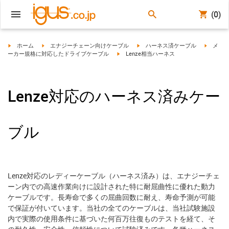
(0)
igus-icon-arrow-right
igus-icon-arrow-right
igus-icon-arrow-right
igus-ico
ホーム
エナジーチェーン向けケーブル
ハーネス済ケーブル
メ
igus-icon-arrow-right
ーカー規格に対応したドライブケーブル
Lenze相当ハーネス
Lenze対応のハーネス済みケー
ブル
Lenze対応のレディーケーブル（ハーネス済み）は、エナジーチェ
ーン内での高速作業向けに設計された特に耐屈曲性に優れた動力
ケーブルです。長寿命で多くの屈曲回数に耐え、寿命予測が可能
で保証が付いています。当社の全てのケーブルは、当社試験施設
内で実際の使用条件に基づいた何百万往復ものテストを経て、そ