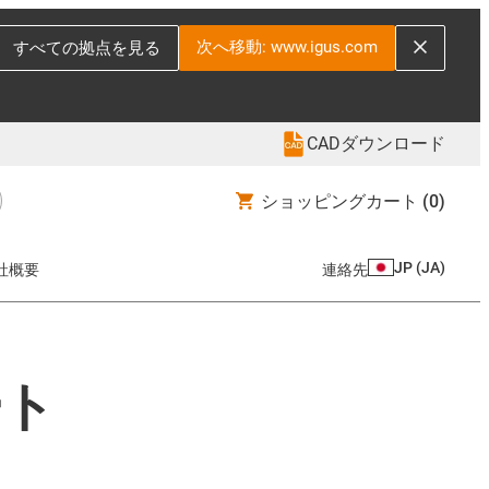
次へ移動: www.igus.com
すべての拠点を見る
CADダウンロード
ショッピングカート
(0)
JP
(
JA
)
社概要
連絡先
ート