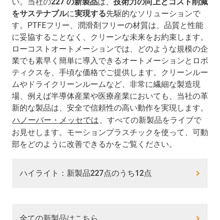
い。当社の
227 の新製品
は、
技術力の向上とコスト削減
をサステナブル
に
実現する
先駆的なソリューションで
す。PTFEフリー、潤滑剤フリーの材質は、品質と性能
に妥協することなく、クリーンな未来をお約束します。
ローコストオートメーションでは、どのような規模の企
業でも素早く簡単に導入できるオートメーションとロボ
ティクスを、手頃な価格でご提供します。クリーンルー
ムやドライクリーンルームなど、非常に繊細な製造現
場、例えば半導体産業や医療産業においても、当社の革
新的な製品は、安全で信頼性の高い動作を実現します。
ハノーバー・メッセでは
、すべての新製品をライブで
お見せします。モーションプラスチックを使って、可動
部をどのように改善できるかをご覧ください。
ハイライト：新製品227点のうち12点
全ての新製品はこちら