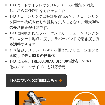
TRXは、トライフレックスRシリーズの機能を補完
し、
さらに
伸縮性をもたせました
TRXチェーンリンクは特許取得済みで、チェーンリン
ク同士の接続やねじれ抵抗を失うことなく、
最大36%
の長さ補正が
可能です。
TRXに内蔵されたラバーバンドが、チェーンリンクを
常にスタート地点に戻し、ラバーバンドで
巻き戻し力
を
調整
できます
引き込みシステム（RSP）を備えたソリューションと
比較して
最大83％の軽量化
TRXは現在、
TRE.60.087.0.Bに100%対応
しており、
他のチェーンサイズにも対応予定
TRXについての詳細はこちら