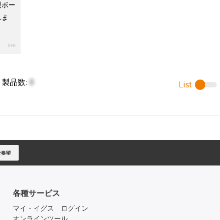
製ボー
れま
igus-icon-3arrow
製品数:
0
List
ご要望
各種サービス
マイ・イグス ログイン
オンラインツール