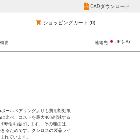
CADダウンロード
ショッピングカート
(0)
JP
(
JA
)
概要
連絡先
のボールベアリングよりも費用対効果
に比べ、コストを最大40%削減する
げ寿命を延ばします。 その理由は、
できるためです。クシロスの製品ライ
生まれています。