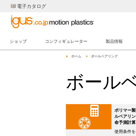
電子カタログ
ショップ
コンフィギュレーター
製品情報
igus-icon-arrow-right
igus-icon-arrow-right
ホーム
ボールベアリング
ボール
ポリマー製
ルベアリン
命予測計算
使用条件を