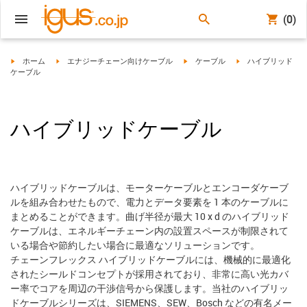
(0)
igus-icon-arrow-right
igus-icon-arrow-right
igus-icon-arrow-right
igus-icon-arrow-righ
ホーム
エナジーチェーン向けケーブル
ケーブル
ハイブリッド
ケーブル
ハイブリッドケーブル
ハイブリッドケーブルは、モーターケーブルとエンコーダケーブ
ルを組み合わせたもので、電力とデータ要素を 1 本のケーブルに
まとめることができます。曲げ半径が最大 10 x d のハイブリッド
ケーブルは、エネルギーチェーン内の設置スペースが制限されて
いる場合や節約したい場合に最適なソリューションです。
チェーンフレックス ハイブリッドケーブルには、機械的に最適化
されたシールドコンセプトが採用されており、非常に高い光カバ
ー率でコアを周辺の干渉信号から保護します。当社のハイブリッ
ドケーブルシリーズは、SIEMENS、SEW、Bosch などの有名メー