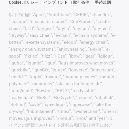
Cookie ポリシー
インプリント
取引条件
手続規則
以下の用語 "Apiro", "AutoChain", "CFRIP", "chainflex",
"chainge", "chains for cranes", "ConProtect", "cradle-
chain", "CTD", "drygear", "drylin", "dryspin", "dry-tech",
"dryway", "easy chain", "e-chain", "e-chain systems", "e-
ketten", "e-kettensysteme", "e-loop", "energy chain",
"energy chain systems", "enjoyneering", "e-skin", "e-
spool", "fixflex", "flizz", "i.Cee", "ibow", "igear", "iglidur",
"igubal", "igumid", "igus", "igus improves what moves",
"igus:bike", "igusGO", "igutex", "iguverse", "iguversum",
"kineKIT", "kopla", "manus", "motion plastics", "motion
polymers", "motionary", "plastics for longer life",
"print2mold", "Rawbot", "RBTX", "readycable",
"readychain", "ReBeL", "ReCyycle", "reguse", "robolink",
"Rohbot", "savfe", "speedigus", "superwise", "take the
dryway", "tribofilament", "triflex", "twisterchain", "when it
moves, igus improves", "xirodur", "xiros" and "yes" は、
イグスの商標でありドイツ連邦共和国及び他国におい