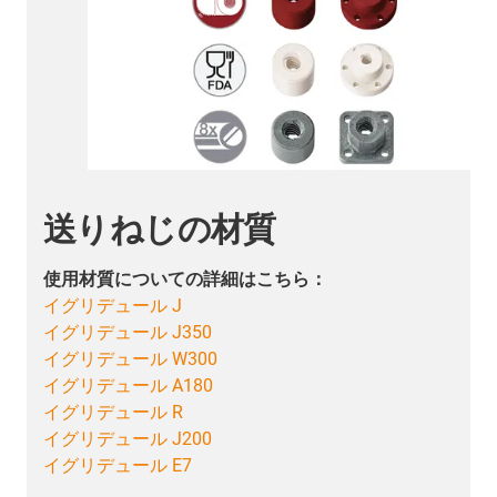
使用事例の一例
おります。
ドライリン送りねじは、様々な使用条件に対応
幅広い作業にお使いいただけます。
る実験は不
► ソーラー技術
► 研究設備
ライテク
► 鉄道
►包装機械
の他多数
►その他多数
送りねじ技術の使用事例へ