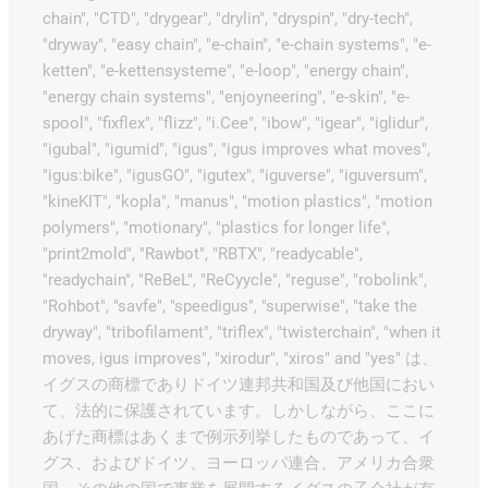
chain", "CTD", "drygear", "drylin", "dryspin", "dry-tech",
"dryway", "easy chain", "e-chain", "e-chain systems", "e-
ketten", "e-kettensysteme", "e-loop", "energy chain",
"energy chain systems", "enjoyneering", "e-skin", "e-
spool", "fixflex", "flizz", "i.Cee", "ibow", "igear", "iglidur",
"igubal", "igumid", "igus", "igus improves what moves",
"igus:bike", "igusGO", "igutex", "iguverse", "iguversum",
"kineKIT", "kopla", "manus", "motion plastics", "motion
polymers", "motionary", "plastics for longer life",
"print2mold", "Rawbot", "RBTX", "readycable",
"readychain", "ReBeL", "ReCyycle", "reguse", "robolink",
"Rohbot", "savfe", "speedigus", "superwise", "take the
dryway", "tribofilament", "triflex", "twisterchain", "when it
moves, igus improves", "xirodur", "xiros" and "yes" は、
イグスの商標でありドイツ連邦共和国及び他国におい
て、法的に保護されています。しかしながら、ここに
あげた商標はあくまで例示列挙したものであって、イ
グス、およびドイツ、ヨーロッパ連合、アメリカ合衆