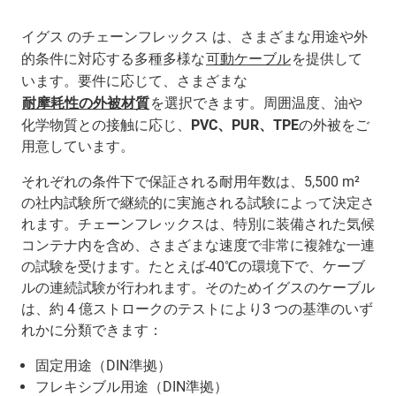
イグス のチェーンフレックス は、さまざまな用途や外
的条件に対応する多種多様な
可動ケーブル
を提供して
います。要件に応じて、さまざまな
耐摩耗性の外被材質
を選択できます。周囲温度、油や
化学物質との接触に応じ、
PVC、PUR、TPE
の外被をご
用意しています。
それぞれの条件下で保証される耐用年数は、5,500 m²
の社内試験所で継続的に実施される試験によって決定さ
れます。チェーンフレックスは、特別に装備された気候
コンテナ内を含め、さまざまな速度で非常に複雑な一連
の試験を受けます。たとえば-40℃の環境下で、ケーブ
ルの連続試験が行われます。そのためイグスのケーブル
は、約 4 億ストロークのテストにより3 つの基準のいず
れかに分類できます：
固定用途（DIN準拠）
フレキシブル用途（DIN準拠）