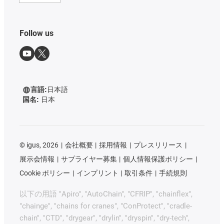
Follow us
言語:
日本語
国名:
日本
©
igus, 2026
会社概要
採用情報
プレスリリース
展示会情報
サプライヤー募集
個人情報保護ポリシー
Cookie ポリシー
インプリント
取引条件
手続規則
以下の用語 "Apiro", "AutoChain", "CFRIP", "chainflex",
"chainge", "chains for cranes", "ConProtect", "cradle-
chain", "CTD", "drygear", "drylin", "dryspin", "dry-tech",