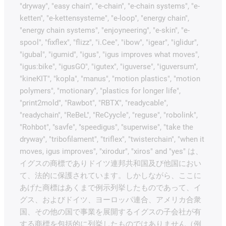
"dryway", "easy chain", "e-chain", "e-chain systems", "e-
ketten", "e-kettensysteme", "e-loop", "energy chain",
"energy chain systems", "enjoyneering", "e-skin", "e-
spool", "fixflex", "flizz", "i.Cee", "ibow", "igear", "iglidur",
"igubal", "igumid", "igus", "igus improves what moves",
"igus:bike", "igusGO", "igutex", "iguverse", "iguversum",
"kineKIT", "kopla", "manus", "motion plastics", "motion
polymers", "motionary", "plastics for longer life",
"print2mold", "Rawbot", "RBTX", "readycable",
"readychain", "ReBeL", "ReCyycle", "reguse", "robolink",
"Rohbot", "savfe", "speedigus", "superwise", "take the
dryway", "tribofilament", "triflex", "twisterchain", "when it
moves, igus improves", "xirodur", "xiros" and "yes" は、
イグスの商標でありドイツ連邦共和国及び他国におい
て、法的に保護されています。しかしながら、ここに
あげた商標はあくまで例示列挙したものであって、イ
グス、およびドイツ、ヨーロッパ連合、アメリカ合衆
国、その他の国で事業を展開するイグスの子会社が有
する商標を包括的に列挙したものではありません（例