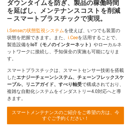
ダウンタイムを防ぎ、製品の稼働時間
を延ばし、メンテナンスコストを削減
― スマートプラスチックで実現。
i.Senseの状態監視システム
を使えば、いつでも装置の
状態を把握できます。また、
i.Cee
を活用することで、
製造設備を
IoT（モノのインターネット）
やローカルネ
ットワークに接続し、予知保全の実施も可能になりま
す。
スマートプラスチックは、スマートセンサー技術を搭載
した
エナジーチェーンシステム、チェーンフレックスケ
ーブル、リニアガイド、すべり軸受
で構成されており、
複雑な自動化システムをインダストリー4.0対応へと導
きます。
スマートメンテナンスのご紹介をご希望の方は、今
すぐご予約ください！