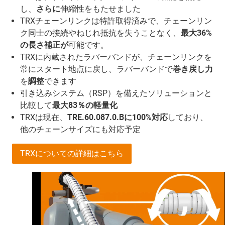
し、
さらに
伸縮性をもたせました
TRXチェーンリンクは特許取得済みで、チェーンリン
ク同士の接続やねじれ抵抗を失うことなく、
最大36%
の長さ補正が
可能です。
TRXに内蔵されたラバーバンドが、チェーンリンクを
常にスタート地点に戻し、ラバーバンドで
巻き戻し力
を
調整
できます
引き込みシステム（RSP）を備えたソリューションと
比較して
最大83％の軽量化
TRXは現在、
TRE.60.087.0.Bに100%対応
しており、
他のチェーンサイズにも対応予定
TRXについての詳細はこちら