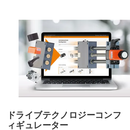
組立用アクセサリー、様々なデザインの電動モーター
械、ロボットといった作業で使われます。送りねじ
イブ用リニアモジュールもご用意しています。モータ
ールをご用意しています。これは、ラックピニオン駆
まで、幅広いラインナップを取り揃えています。
ドライブは、強力で正確に位置決めします。
ーで送りねじを直接サポートしており、新しいリニア
動をベースとしており、インターロック式キャリッジ
リニアモジュールアクセサリー
ラックピニオンドライブの特長は、高速、高精度、
の概要は、以下の通
モジュールに直接接続されるため、モーターフランジ
プロファイルを使用して、ほぼエンドレスに拡張可能
高負荷容量が組み合わさっていることです。ギアラ
りです。
やカップリングが不要です。バージョンにもよります
です。複数のキャリッジを並列、または個別に、制御
ック付きリニアドライブは、マテリアルハンドリン
が、駆動パーツで最高35％の省スペースが実現でき
することもできます。
グ、梱包、組立ラインの自動化など、長距離で迅速
ます。
かつ正確な位置決めが必要な分野で使用されていま
す。
ドライブテクノロジーコンフ
ィギュレーター