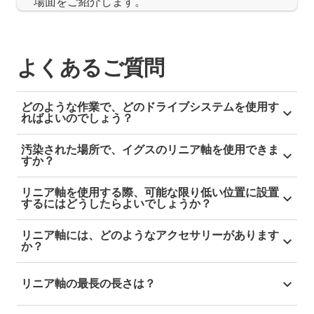
場面をご紹介します。
よくあるご質問
どのような作業で、どのドライブシステムを使用す
ればよいのでしょう？
当社の各種リニアドライブは、あらゆる作業で、様々
汚染された場所で、イグスのリニア軸を使用できま
な利点を提供します
すか？
はい！ドラインリン E リニアドライブは、潤滑剤を
歯付きベルト駆動は、加速度が高く、再現性も非常
リニア軸を使用する際、可能な限り低い位置に設置
必要としないため、特に耐汚染性に優れています。当
に高いです。そのため、ピック＆プレース作業用マ
するにはどうしたらよいでしょうか？
社のドライブシステムは、砂、削りくず、粉塵があっ
シン、包装システム、3Dプリンターなど、高速か
イグスは、幅が狭く平らなリニアユニットを取り揃え
ても使用できます。
リニア軸には、どのようなアクセサリーがあります
つ正確な位置決めが要求される作業でよく使われま
ており、狭いスペースでの設置に適しています。手
か？
す。
動、またはモーター駆動の送りねじ、または歯付きベ
イグスでは、手動および電動ドライブ用のテクニカル
送りねじドライブは、負荷容量が高く、高精度、動
ルト駆動のリニア軸から、お選びいただけます。
リニア軸の最長の長さは？
アクセサリーを数多く取り揃えています。位置表示器
力の伝達を行うことができます。そのため、CNCフ
やハンドホイールなどの操作パーツから、締結および
ライス加工機、レーザーマーキングマシン、工作機
また、すぐに設置可能なモーター駆動の送りねじドラ
超長距離移動向けに、エンドレスギア リニアモジュ