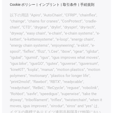
Cookie ポリシー
インプリント
取引条件
手続規則
以下の用語 "Apiro", "AutoChain", "CFRIP", "chainflex",
"chainge", "chains for cranes", "ConProtect", "cradle-
chain", "CTD", "drygear", "drylin", "dryspin", "dry-tech",
"dryway", "easy chain", "e-chain", "e-chain systems", "e-
ketten", "e-kettensysteme", "e-loop", "energy chain",
"energy chain systems", "enjoyneering", "e-skin", "e-
spool", "fixflex", "flizz", "i.Cee", "ibow", "igear", "iglidur",
"igubal", "igumid", "igus", "igus improves what moves",
"igus:bike", "igusGO", "igutex", "iguverse", "iguversum",
"kineKIT", "kopla", "manus", "motion plastics", "motion
polymers", "motionary", "plastics for longer life",
"print2mold", "Rawbot", "RBTX", "readycable",
"readychain", "ReBeL", "ReCyycle", "reguse", "robolink",
"Rohbot", "savfe", "speedigus", "superwise", "take the
dryway", "tribofilament", "triflex", "twisterchain", "when it
moves, igus improves", "xirodur", "xiros" and "yes" は、
イグスの商標でありドイツ連邦共和国及び他国におい