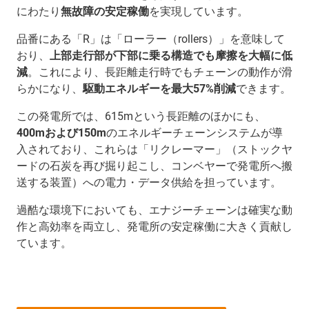
にわたり
無故障の安定稼働
を実現しています。
品番にある「R」は「ローラー（rollers）」を意味して
おり、
上部走行部が下部に乗る構造でも摩擦を大幅に低
減
。これにより、長距離走行時でもチェーンの動作が滑
らかになり、
駆動エネルギーを最大57%削減
できます。
この発電所では、615mという長距離のほかにも、
400mおよび150m
のエネルギーチェーンシステムが導
入されており、これらは「リクレーマー」（ストックヤ
ードの石炭を再び掘り起こし、コンベヤーで発電所へ搬
送する装置）への電力・データ供給を担っています。
過酷な環境下においても、エナジーチェーンは確実な動
作と高効率を両立し、発電所の安定稼働に大きく貢献し
ています。