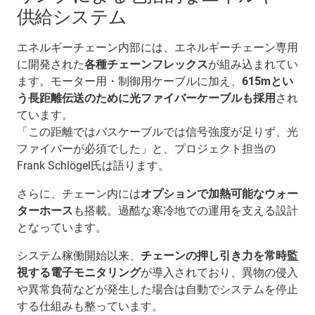
供給システム
エネルギーチェーン内部には、エネルギーチェーン専用
に開発された
各種チェーンフレックス
が組み込まれてい
ます。モーター用・制御用ケーブルに加え、
615mとい
う長距離伝送のために光ファイバーケーブルも採用
され
ています。
「この距離ではバスケーブルでは信号強度が足りず、光
ファイバーが必須でした」と、プロジェクト担当の
Frank Schlögel氏は語ります。
さらに、チェーン内には
オプションで加熱可能なウォー
ターホース
も搭載。過酷な寒冷地での運用を支える設計
となっています。
システム稼働開始以来、
チェーンの押し引き力を常時監
視する電子モニタリング
が導入されており、異物の侵入
や異常負荷などが発生した場合は自動でシステムを停止
する仕組みも整っています。