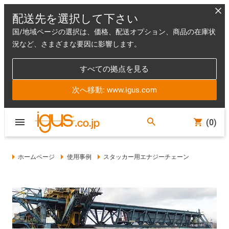
配送先を選択して下さい
国/地域ページの選択は、価格、配送オプション、商品の在庫状
況など、さまざまな要因に影響します。
すべての拠点を見る
次へ移動: www.igus.com
(0)
ホームページ
使用事例
スタッカー用エナジーチェーン