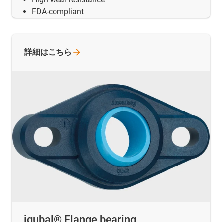
FDA-compliant
詳細はこちら
igubal® Flange bearing