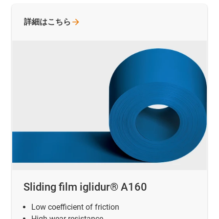
詳細はこちら
Sliding film iglidur® A160
Low coefficient of friction
High wear resistance