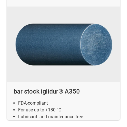
bar stock iglidur® A350
FDA-compliant
For use up to +180 °C
Lubricant- and maintenance-free