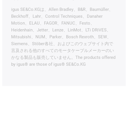
igus SE&Co.KGは、Allen Bradley、B&R、Baumüller、
Beckhoff、Lahr、Control Techniques、Danaher
Motion、ELAU、FAGOR、FANUC、Festo、
Heidenhain、Jetter、Lenze、LinMot、LTi DRiVES、
Mitsubishi、NUM、Parker、Bosch Rexroth、SEW、
Siemens、Stöber各社、およびこのウェブサイト内で
言及される他のすべてのモータケーブルメーカーのい
かなる製品も販売していません。The products offered
by igus® are those of igus® SE&Co.KG