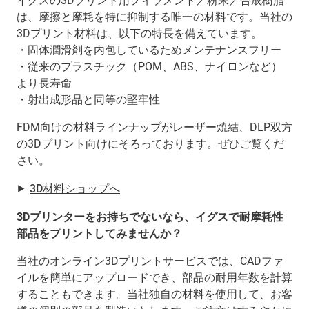
イグスの3Dプリント用
フィラメント／粉末／合成樹脂
は、摩擦と摩耗を特に抑制する唯一の
材料
です。当社の
3Dプリント材料は、以下の特長を備えています。
・固体潤滑剤を内包しているためメンテナンスフリー
・従来のプラスチック（POM、ABS、ナイロンなど）
より長寿命
・射出成形品と同等の堅牢性
FDM向けの材料ラインナップがレーザー焼結、DLP双方
の3Dプリント向けにそろっております。ぜひご覧くだ
さい。
⯈
3D材料ショップへ
3Dプリンターをお持ちでないなら、イグスで耐摩耗性
部品をプリントしてみませんか？
当社のオンライン3Dプリントサービスでは、CADファ
イルを簡単にアップロードでき、部品の耐用年数を計算
することもできます。当社独自の材料を使用して、お客