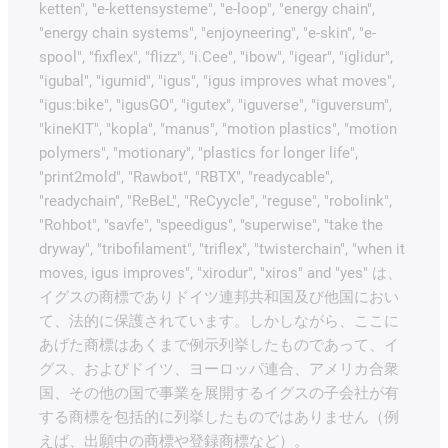
ketten", "e-kettensysteme", "e-loop", "energy chain",
"energy chain systems", "enjoyneering", "e-skin", "e-
spool", "fixflex", "flizz", "i.Cee", "ibow", "igear", "iglidur",
"igubal", "igumid", "igus", "igus improves what moves",
"igus:bike", "igusGO", "igutex", "iguverse", "iguversum",
"kineKIT", "kopla", "manus", "motion plastics", "motion
polymers", "motionary", "plastics for longer life",
"print2mold", "Rawbot", "RBTX", "readycable",
"readychain", "ReBeL", "ReCyycle", "reguse", "robolink",
"Rohbot", "savfe", "speedigus", "superwise", "take the
dryway", "tribofilament", "triflex", "twisterchain", "when it
moves, igus improves", "xirodur", "xiros" and "yes" は、
イグスの商標でありドイツ連邦共和国及び他国におい
て、法的に保護されています。しかしながら、ここに
あげた商標はあくまで例示列挙したものであって、イ
グス、およびドイツ、ヨーロッパ連合、アメリカ合衆
国、その他の国で事業を展開するイグスの子会社が有
する商標を包括的に列挙したものではありません（例
えば、出願中の商標や登録商標など）。