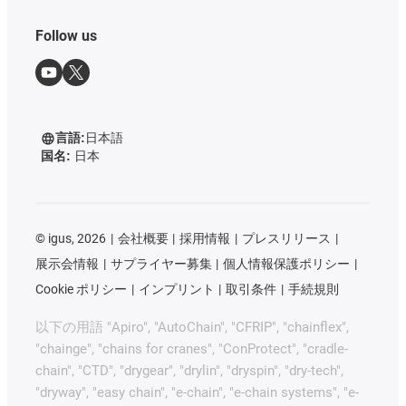
Follow us
言語:
日本語
国名:
日本
©
igus, 2026
会社概要
採用情報
プレスリリース
展示会情報
サプライヤー募集
個人情報保護ポリシー
Cookie ポリシー
インプリント
取引条件
手続規則
以下の用語 "Apiro", "AutoChain", "CFRIP", "chainflex",
"chainge", "chains for cranes", "ConProtect", "cradle-
chain", "CTD", "drygear", "drylin", "dryspin", "dry-tech",
"dryway", "easy chain", "e-chain", "e-chain systems", "e-