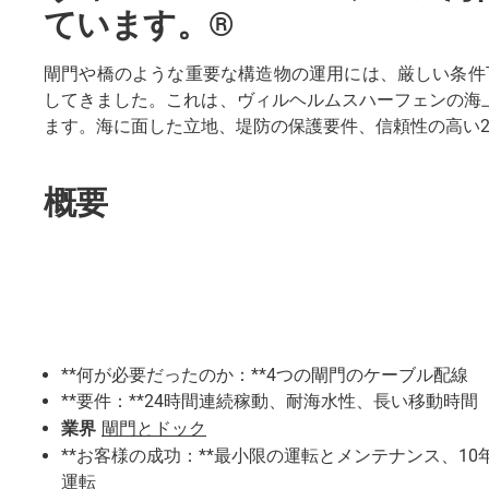
ています。®
閘門や橋のような重要な構造物の運用には、厳しい条件
してきました。これは、ヴィルヘルムスハーフェンの海上閘
ます。海に面した立地、堤防の保護要件、信頼性の高い
概要
**何が必要だったのか：**4つの閘門のケーブル配線
**要件：**24時間連続稼動、耐海水性、長い移動時間
業界
閘門とドック
**お客様の成功：**最小限の運転とメンテナンス、1
運転