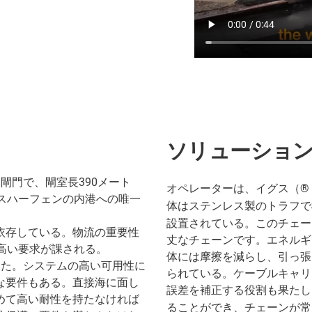
ソリューショ
閘門で、閘室長390メート
オペレーターは、イグス（® ）
スハーフェンの内港への唯一
体はステンレス製のトラフ
。
設置されている。このチェー
依存している。物流の重要性
丈なチェーンです。エネルギ
高い要求が課される。
体には摩擦を減らし、引っ張
った。システムの高い可用性に
られている。ケーブルキャリ
な要件もある。直接海に面し
誤差を補正する役割も果たし
めて高い耐性を持たなければ
ることができ、チェーンが