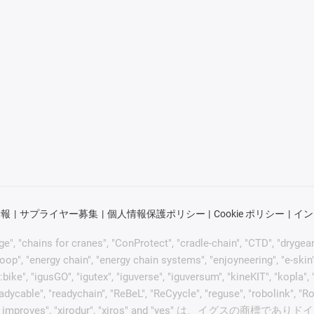
情報
サプライヤー募集
個人情報保護ポリシー
Cookie ポリシー
イン
"chains for cranes", "ConProtect", "cradle-chain", "CTD", "drygear", "d
p", "energy chain", "energy chain systems", "enjoyneering", "e-skin", "e-s
:bike", "igusGO", "igutex", "iguverse", "iguversum", "kineKIT", "kopla
eadycable", "readychain", "ReBeL", "ReCyycle", "reguse", "robolink", "R
hen it moves, igus improves", "xirodur", "xiros" and