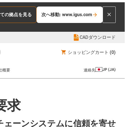
ての拠点を見る
次へ移動: www.igus.com
CADダウンロード
ショッピングカート
(0)
JP
(
JA
)
社概要
連絡先
要求
チェーンシステムに信頼を寄せ