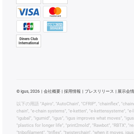
Diners Club
International
©
igus, 2026
会社概要
採用情報
プレスリリース
展示会
以下の用語 "Apiro", "AutoChain", "CFRIP", "chainflex", "chainge", 
chain", "e-chain systems", "e-ketten", "e-kettensysteme", "e-loo
"igubal", "igumid", "igus", "igus improves what moves", "igus
"plastics for longer life", "print2mold", "Rawbot", "RBTX", "r
"tribofilament", "triflex", "twisterchain", "w