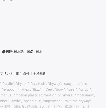
言語:
日本語
国名:
日本
プリント
取引条件
手続規則
rylin", "dryspin", "dry-tech", "dryway", "easy chain", "e-
pool", "fixflex", "flizz", "i.Cee", "ibow", "igear", "iglidur",
", "manus", "motion plastics", "motion polymers", "motionary",
ohbot", "savfe", "speedigus", "superwise", "take the dryway",
 "yes" は、イグスの商標でありドイツ連邦共和国及び他国において、法的に保護されていま