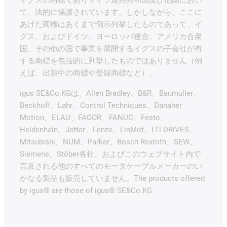
イグスの商標でありドイツ連邦共和国及び他国におい
て、法的に保護されています。しかしながら、ここに
あげた商標はあくまで例示列挙したものであって、イ
グス、およびドイツ、ヨーロッパ連合、アメリカ合衆
国、その他の国で事業を展開するイグスの子会社が有
する商標を包括的に列挙したものではありません（例
えば、出願中の商標や登録商標など）。
igus SE&Co.KGは、Allen Bradley、B&R、Baumüller、
Beckhoff、Lahr、Control Techniques、Danaher
Motion、ELAU、FAGOR、FANUC、Festo、
Heidenhain、Jetter、Lenze、LinMot、LTi DRiVES、
Mitsubishi、NUM、Parker、Bosch Rexroth、SEW、
Siemens、Stöber各社、およびこのウェブサイト内で
言及される他のすべてのモータケーブルメーカーのい
かなる製品も販売していません。The products offered
by igus® are those of igus® SE&Co.KG