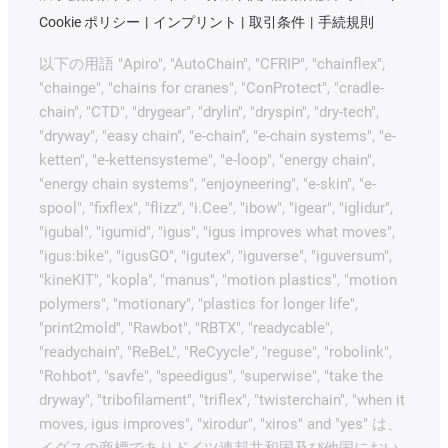
Cookie ポリシー
インプリント
取引条件
手続規則
以下の用語 "Apiro", "AutoChain", "CFRIP", "chainflex",
"chainge", "chains for cranes", "ConProtect", "cradle-
chain", "CTD", "drygear", "drylin", "dryspin", "dry-tech",
"dryway", "easy chain", "e-chain", "e-chain systems", "e-
ketten", "e-kettensysteme", "e-loop", "energy chain",
"energy chain systems", "enjoyneering", "e-skin", "e-
spool", "fixflex", "flizz", "i.Cee", "ibow", "igear", "iglidur",
"igubal", "igumid", "igus", "igus improves what moves",
"igus:bike", "igusGO", "igutex", "iguverse", "iguversum",
"kineKIT", "kopla", "manus", "motion plastics", "motion
polymers", "motionary", "plastics for longer life",
"print2mold", "Rawbot", "RBTX", "readycable",
"readychain", "ReBeL", "ReCyycle", "reguse", "robolink",
"Rohbot", "savfe", "speedigus", "superwise", "take the
dryway", "tribofilament", "triflex", "twisterchain", "when it
moves, igus improves", "xirodur", "xiros" and "yes" は、