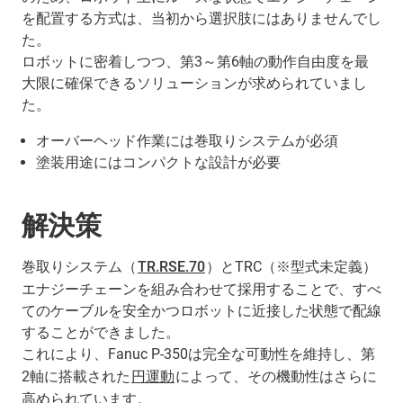
を配置する方式は、当初から選択肢にはありませんでし
た。
ロボットに密着しつつ、第3～第6軸の動作自由度を最
大限に確保できるソリューションが求められていまし
た。
オーバーヘッド作業には巻取りシステムが必須
塗装用途にはコンパクトな設計が必要
解決策
巻取りシステム（
TR.RSE.70
）とTRC（※型式未定義）
エナジーチェーンを組み合わせて採用することで、すべ
てのケーブルを安全かつロボットに近接した状態で配線
することができました。
これにより、Fanuc P-350は完全な可動性を維持し、第
2軸に搭載された
円運動
によって、その機動性はさらに
高められています。