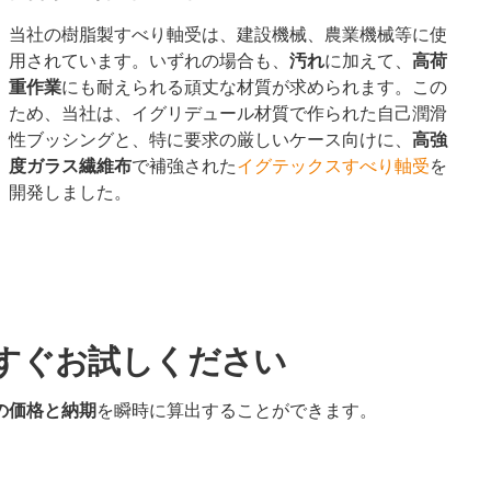
当社の樹脂製すべり軸受は、建設機械、農業機械等に使
用されています。いずれの場合も、
汚れ
に加えて、
高荷
重作業
にも耐えられる頑丈な材質が求められます。この
ため、当社は、イグリデュール材質で作られた自己潤滑
性ブッシングと、特に要求の厳しいケース向けに、
高強
度ガラス繊維布
で補強された
イグテックスすべり軸受
を
開発しました。
すぐお試しください
の価格と納期
を瞬時に算出することができます。