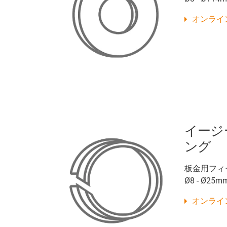
オンライ
イージ
ング
板金用フィ
Ø8 - Ø25m
オンライ