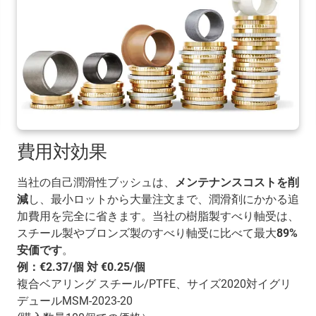
費用対効果
当社の自己潤滑性ブッシュは、
メンテナンスコストを削
減
し、最小ロットから大量注文まで、潤滑剤にかかる追
加費用を完全に省きます。当社の樹脂製すべり軸受は、
スチール製やブロンズ製のすべり軸受に比べて最大
89%
安価です
。
例：€2.37/個 対 €0.25/個
複合ベアリング スチール/PTFE、サイズ2020対イグリ
デュールMSM-2023-20