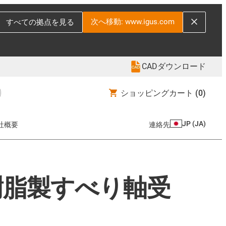
次へ移動: www.igus.com
すべての拠点を見る
CADダウンロード
ショッピングカート
(0)
JP
(
JA
)
社概要
連絡先
樹脂製すべり軸受