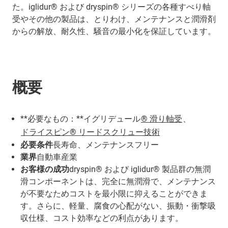
た。iglidur® および dryspin® シリーズの各種すべり軸
受やその他の製品は、とりわけ、メンテナンスと潤滑剤
からの解放、耐久性、騒音の最小化を保証しています。
概要
**必要なもの：**イグリデュール
® 滑り軸受
、
ドライスピン® リードスクリュー技術
必要条件
長寿命、メンテナンスフリー
業界
自動車産業
お客様の成功
dryspin® および iglidur® 製品群の無潤
滑コンポーネントは、完全に無潤滑で、メンテナンス
が不要なためコストを最小限に抑えることができま
す。さらに、軽量、腐食の心配がない、振動・衝撃吸
収仕様、コスト効率などの利点があります。