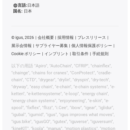
言語:
日本語
国名:
日本
©
igus, 2026
会社概要
採用情報
プレスリリース
展示会情報
サプライヤー募集
個人情報保護ポリシー
Cookie ポリシー
インプリント
取引条件
手続規則
以下の用語 "Apiro", "AutoChain", "CFRIP", "chainflex",
"chainge", "chains for cranes", "ConProtect", "cradle-
chain", "CTD", "drygear", "drylin", "dryspin", "dry-tech",
"dryway", "easy chain", "e-chain", "e-chain systems", "e-
ketten", "e-kettensysteme", "e-loop", "energy chain",
"energy chain systems", "enjoyneering", "e-skin", "e-
spool", "fixflex", "flizz", "i.Cee", "ibow", "igear", "iglidur",
"igubal", "igumid", "igus", "igus improves what moves",
"igus:bike", "igusGO", "igutex", "iguverse", "iguversum",
"kineKIT", "kopla", "manus", "motion plastics", "motion