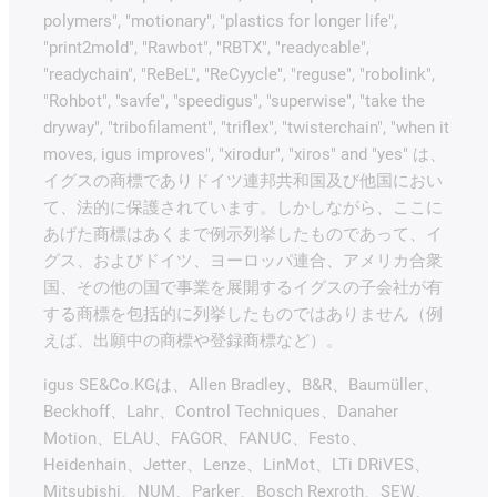
polymers", "motionary", "plastics for longer life",
"print2mold", "Rawbot", "RBTX", "readycable",
"readychain", "ReBeL", "ReCyycle", "reguse", "robolink",
"Rohbot", "savfe", "speedigus", "superwise", "take the
dryway", "tribofilament", "triflex", "twisterchain", "when it
moves, igus improves", "xirodur", "xiros" and "yes" は、
イグスの商標でありドイツ連邦共和国及び他国におい
て、法的に保護されています。しかしながら、ここに
あげた商標はあくまで例示列挙したものであって、イ
グス、およびドイツ、ヨーロッパ連合、アメリカ合衆
国、その他の国で事業を展開するイグスの子会社が有
する商標を包括的に列挙したものではありません（例
えば、出願中の商標や登録商標など）。
igus SE&Co.KGは、Allen Bradley、B&R、Baumüller、
Beckhoff、Lahr、Control Techniques、Danaher
Motion、ELAU、FAGOR、FANUC、Festo、
Heidenhain、Jetter、Lenze、LinMot、LTi DRiVES、
Mitsubishi、NUM、Parker、Bosch Rexroth、SEW、