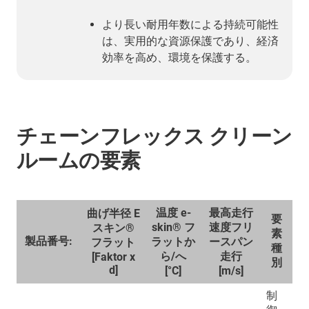
より長い耐用年数による持続可能性
は、実用的な資源保護であり、経済
効率を高め、環境を保護する。
チェーンフレックス クリーン
ルームの要素
温度 e-
最高走行
曲げ半径 E
要
skin® フ
速度フリ
スキン®
素
製品番号:
ラットか
ースパン
フラット
種
ら/へ
走行
[Faktor x
別
d]
[°C]
[m/s]
制