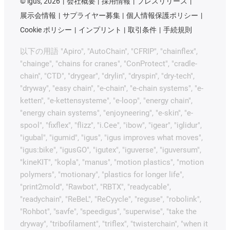
©
igus, 2026
会社概要
採用情報
プレスリリース
展示会情報
サプライヤー募集
個人情報保護ポリシー
Cookie ポリシー
インプリント
取引条件
手続規則
以下の用語 "Apiro", "AutoChain", "CFRIP", "chainflex",
"chainge", "chains for cranes", "ConProtect", "cradle-
chain", "CTD", "drygear", "drylin", "dryspin", "dry-tech",
"dryway", "easy chain", "e-chain", "e-chain systems", "e-
ketten", "e-kettensysteme", "e-loop", "energy chain",
"energy chain systems", "enjoyneering", "e-skin", "e-
spool", "fixflex", "flizz", "i.Cee", "ibow", "igear", "iglidur",
"igubal", "igumid", "igus", "igus improves what moves",
"igus:bike", "igusGO", "igutex", "iguverse", "iguversum",
"kineKIT", "kopla", "manus", "motion plastics", "motion
polymers", "motionary", "plastics for longer life",
"print2mold", "Rawbot", "RBTX", "readycable",
"readychain", "ReBeL", "ReCyycle", "reguse", "robolink",
"Rohbot", "savfe", "speedigus", "superwise", "take the
dryway", "tribofilament", "triflex", "twisterchain", "when it