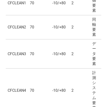
御
CFCLEAN1
70
-10/+80
2
要
素
同
軸
CFCLEAN2
70
-10/+80
2
要
素
デ
ー
タ
CFCLEAN3
70
-10/+80
2
要
素
計
測
シ
ス
CFCLEAN4
70
-10/+80
2
テ
ム
要