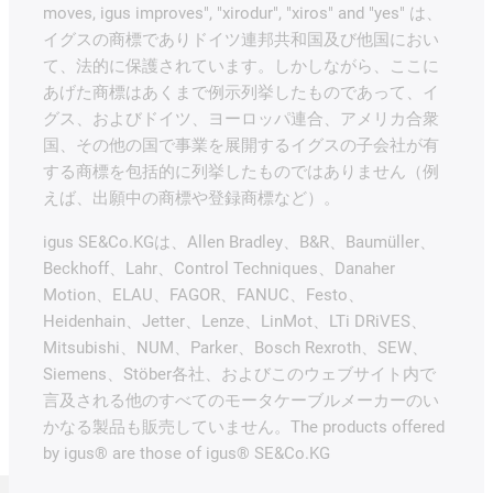
moves, igus improves", "xirodur", "xiros" and "yes" は、
イグスの商標でありドイツ連邦共和国及び他国におい
て、法的に保護されています。しかしながら、ここに
あげた商標はあくまで例示列挙したものであって、イ
グス、およびドイツ、ヨーロッパ連合、アメリカ合衆
国、その他の国で事業を展開するイグスの子会社が有
する商標を包括的に列挙したものではありません（例
えば、出願中の商標や登録商標など）。
igus SE&Co.KGは、Allen Bradley、B&R、Baumüller、
Beckhoff、Lahr、Control Techniques、Danaher
Motion、ELAU、FAGOR、FANUC、Festo、
Heidenhain、Jetter、Lenze、LinMot、LTi DRiVES、
Mitsubishi、NUM、Parker、Bosch Rexroth、SEW、
Siemens、Stöber各社、およびこのウェブサイト内で
言及される他のすべてのモータケーブルメーカーのい
かなる製品も販売していません。The products offered
by igus® are those of igus® SE&Co.KG