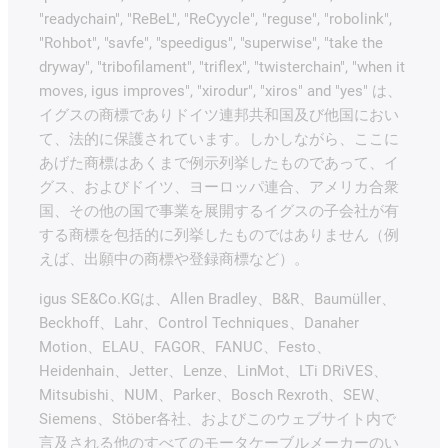
"readychain", "ReBeL", "ReCyycle", "reguse", "robolink",
"Rohbot", "savfe", "speedigus", "superwise", "take the
dryway", "tribofilament", "triflex", "twisterchain", "when it
moves, igus improves", "xirodur", "xiros" and "yes" は、
イグスの商標でありドイツ連邦共和国及び他国におい
て、法的に保護されています。しかしながら、ここに
あげた商標はあくまで例示列挙したものであって、イ
グス、およびドイツ、ヨーロッパ連合、アメリカ合衆
国、その他の国で事業を展開するイグスの子会社が有
する商標を包括的に列挙したものではありません（例
えば、出願中の商標や登録商標など）。
igus SE&Co.KGは、Allen Bradley、B&R、Baumüller、
Beckhoff、Lahr、Control Techniques、Danaher
Motion、ELAU、FAGOR、FANUC、Festo、
Heidenhain、Jetter、Lenze、LinMot、LTi DRiVES、
Mitsubishi、NUM、Parker、Bosch Rexroth、SEW、
Siemens、Stöber各社、およびこのウェブサイト内で
言及される他のすべてのモータケーブルメーカーのい