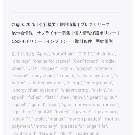
©
igus, 2026
会社概要
採用情報
プレスリリース
展示会情報
サプライヤー募集
個人情報保護ポリシー
Cookie ポリシー
インプリント
取引条件
手続規則
以下の用語 "Apiro", "AutoChain", "CFRIP", "chainflex",
"chainge", "chains for cranes", "ConProtect", "cradle-
chain", "CTD", "drygear", "drylin", "dryspin", "dry-tech",
"dryway", "easy chain", "e-chain", "e-chain systems", "e-
ketten", "e-kettensysteme", "e-loop", "energy chain",
"energy chain systems", "enjoyneering", "e-skin", "e-
spool", "fixflex", "flizz", "i.Cee", "ibow", "igear", "iglidur",
"igubal", "igumid", "igus", "igus improves what moves",
"igus:bike", "igusGO", "igutex", "iguverse", "iguversum",
"kineKIT", "kopla", "manus", "motion plastics", "motion
polymers", "motionary", "plastics for longer life",
"print2mold", "Rawbot", "RBTX", "readycable",