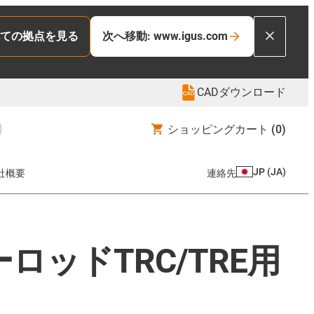
ての拠点を見る
次へ移動: www.igus.com
CADダウンロード
ショッピングカート
(0)
JP
(
JA
)
社概要
連絡先
ッドTRC/TRE用