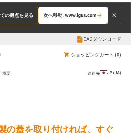
ての拠点を見る
次へ移動: www.igus.com
CADダウンロード
ショッピングカート
(0)
JP
(
JA
)
社概要
連絡先
製の蓋を取り付ければ、すぐ