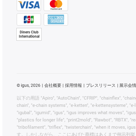
Diners Club
International
©
igus, 2026
会社概要
採用情報
プレスリリース
展示会
以下の用語 "Apiro", "AutoChain", "CFRIP", "chainflex", "chainge", 
chain", "e-chain systems", "e-ketten", "e-kettensysteme", "e-loo
"igubal", "igumid", "igus", "igus improves what moves", "igus
"plastics for longer life", "print2mold", "Rawbot", "RBTX", "r
"tribofilament", "triflex", "twisterchain", "w
す。しかしながら、ここにあげた商標はあくまで例示列挙