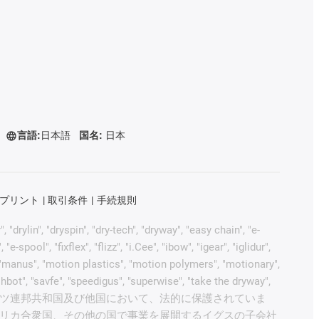
言語:
日本語
国名:
日本
プリント
取引条件
手続規則
rylin", "dryspin", "dry-tech", "dryway", "easy chain", "e-
pool", "fixflex", "flizz", "i.Cee", "ibow", "igear", "iglidur",
", "manus", "motion plastics", "motion polymers", "motionary",
ohbot", "savfe", "speedigus", "superwise", "take the dryway",
 "yes" は、イグスの商標でありドイツ連邦共和国及び他国において、法的に保護されていま
リカ合衆国、その他の国で事業を展開するイグスの子会社