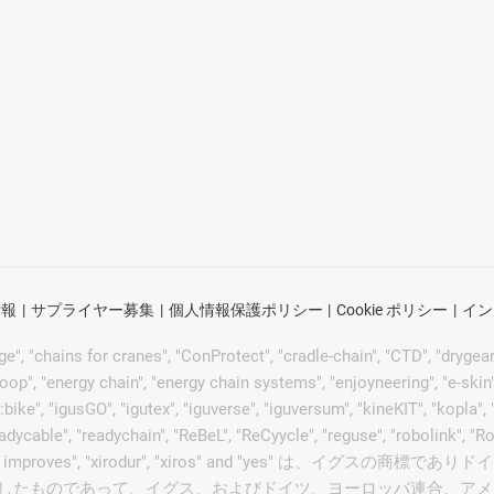
情報
サプライヤー募集
個人情報保護ポリシー
Cookie ポリシー
イン
"chains for cranes", "ConProtect", "cradle-chain", "CTD", "drygear", "d
p", "energy chain", "energy chain systems", "enjoyneering", "e-skin", "e-s
:bike", "igusGO", "igutex", "iguverse", "iguversum", "kineKIT", "kopla
eadycable", "readychain", "ReBeL", "ReCyycle", "reguse", "robolink", "R
hen it moves, igus improves", "xirodur", "xiros" and
したものであって、イグス、およびドイツ、ヨーロッパ連合、アメ