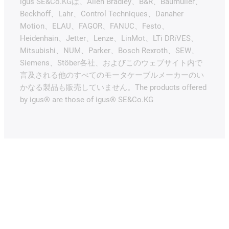
igus SE&Co.KGは、Allen Bradley、B&R、Baumüller、
Beckhoff、Lahr、Control Techniques、Danaher
Motion、ELAU、FAGOR、FANUC、Festo、
Heidenhain、Jetter、Lenze、LinMot、LTi DRiVES、
Mitsubishi、NUM、Parker、Bosch Rexroth、SEW、
Siemens、Stöber各社、およびこのウェブサイト内で
言及される他のすべてのモータケーブルメーカーのい
かなる製品も販売していません。The products offered
by igus® are those of igus® SE&Co.KG