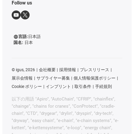
Follow us
言語:
日本語
国名:
日本
©
igus, 2026
会社概要
採用情報
プレスリリース
展示会情報
サプライヤー募集
個人情報保護ポリシー
Cookie ポリシー
インプリント
取引条件
手続規則
以下の用語 "Apiro", "AutoChain", "CFRIP", "chainflex",
"chainge", "chains for cranes", "ConProtect", "cradle-
chain", "CTD", "drygear", "drylin", "dryspin", "dry-tech",
"dryway", "easy chain", "e-chain", "e-chain systems", "e-
ketten", "e-kettensysteme", "e-loop", "energy chain",