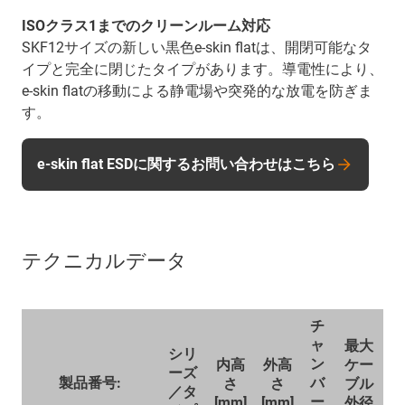
ISOクラス1までのクリーンルーム対応
SKF12サイズの新しい黒色e-skin flatは、開閉可能なタ
イプと完全に閉じたタイプがあります。導電性により、
e-skin flatの移動による静電場や突発的な放電を防ぎま
す。
e-skin flat ESDに関するお問い合わせはこちら
テクニカルデータ
チ
ャ
最大
シリ
ン
内高
外高
ケー
ーズ
製品番号:
バ
さ
さ
ブル
／タ
ー
[mm]
[mm]
外径