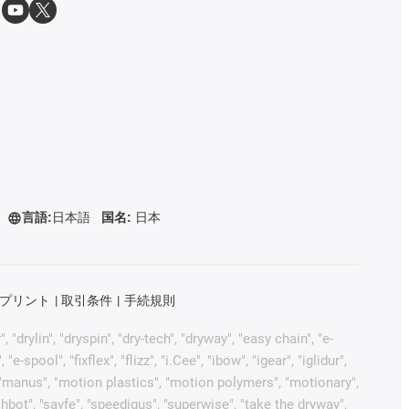
言語:
日本語
国名:
日本
プリント
取引条件
手続規則
rylin", "dryspin", "dry-tech", "dryway", "easy chain", "e-
pool", "fixflex", "flizz", "i.Cee", "ibow", "igear", "iglidur",
", "manus", "motion plastics", "motion polymers", "motionary",
ohbot", "savfe", "speedigus", "superwise", "take the dryway",