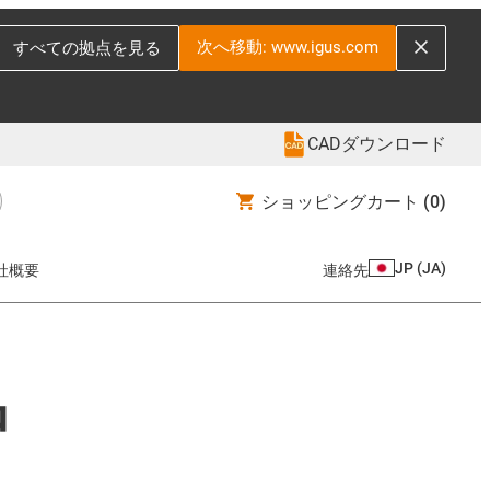
次へ移動: www.igus.com
すべての拠点を見る
CADダウンロード
ショッピングカート
(0)
JP
(
JA
)
社概要
連絡先
品