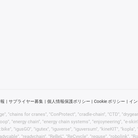
情報
サプライヤー募集
個人情報保護ポリシー
Cookie ポリシー
イン
"chains for cranes", "ConProtect", "cradle-chain", "CTD", "drygear", "d
p", "energy chain", "energy chain systems", "enjoyneering", "e-skin", "e-s
:bike", "igusGO", "igutex", "iguverse", "iguversum", "kineKIT", "kopla
eadycable", "readychain", "ReBeL", "ReCyycle", "reguse", "robolink", "R