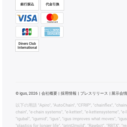
銀行振込
代金引換
Diners Club
International
©
igus, 2026
会社概要
採用情報
プレスリリース
展示会
以下の用語 "Apiro", "AutoChain", "CFRIP", "chainflex", "chainge", 
chain", "e-chain systems", "e-ketten", "e-kettensysteme", "e-loo
"igubal", "igumid", "igus", "igus improves what moves", "igus
"plastics for longer life", "print2mold", "Rawbot", "RBTX", "r