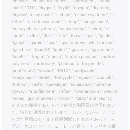
"chainge", "chains for cranes", "ConProtect", "cradle-
chain", "CTD", "drygear", "drylin", "dryspin", "dry-tech",
"dryway", "easy chain", "e-chain", "e-chain systems", "e-
ketten", "e-kettensysteme", "e-loop", "energy chain",
"energy chain systems", "enjoyneering", "e-skin", "e-
spool", "fixflex", "flizz", "i.Cee", "ibow", "igear", "iglidur",
"igubal", "igumid", "igus", "igus improves what moves",
"igus:bike", "igusGO", "igutex", "iguverse", "iguversum",
"kineKIT", "kopla", "manus", "motion plastics", "motion
polymers", "motionary", "plastics for longer life",
"print2mold", "Rawbot", "RBTX", "readycable",
"readychain", "ReBeL", "ReCyycle", "reguse", "robolink",
"Rohbot", "savfe", "speedigus", "superwise", "take the
dryway", "tribofilament", "triflex", "twisterchain", "when it
moves, igus improves", "xirodur", "xiros" and "yes" は、
イグスの商標でありドイツ連邦共和国及び他国におい
て、法的に保護されています。しかしながら、ここに
あげた商標はあくまで例示列挙したものであって、イ
グス、およびドイツ、ヨーロッパ連合、アメリカ合衆