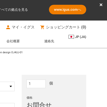
www.igus.comへ
すべての拠点を見る
マイ・イグス
ショッピングカート
(
0
)
JP (JA)
会社概要
連絡先
open design OJ4UJ-01
個
価格:
お問合せ