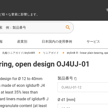
ど様々な要素に影響します。
search
報
産業別
日本国内の使用事例
サービス
丸軸リニアガイド/drylin®R
リニアガイド
drylin® R - linear plain bearing, 
earing, open design OJ4UJ-01
製品番号
design for Ø 12 to 40mm
s made of econ iglidur® J4
 at least 35% less than
ard liners made of iglidur® J
Ø d1 [mm]
regranulate content (at least