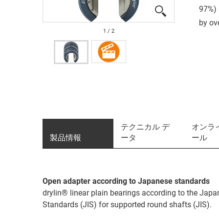
97%) 
by ov
1
/
2
テクニカル デ
オンラ
製品情報
ータ
ール
Open adapter according to Japanese standards
drylin® linear plain bearings according to the Japa
Standards (JIS) for supported round shafts (JIS).