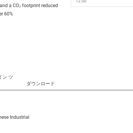
and a CO₂ footprint reduced
er 60%
イン ツ
ダウンロード
nese Industrial