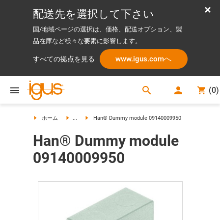
配送先を選択して下さい
国/地域ページの選択は、価格、配送オプション、製
品在庫など様々な要素に影響します。
www.igus.comへ
すべての拠点を見る
search
(
0
)
search
ホーム
...
Han® Dummy module 09140009950
Han® Dummy module
09140009950