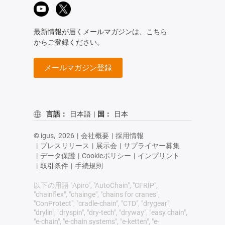
最新情報が届くメールマガジンは、こちら
からご登録ください。
メールマガジン登録
言語：
日本語
|
国：
日本
© igus,
2026
|
会社概要
|
採用情報
|
プレスリリース
|
展示会
|
サプライヤー募集
|
データ保護
|
Cookieポリシー
|
インプリント
|
取引条件
|
手続規則
以下の用語 "Apiro", "AutoChain", "CFRIP",
"chainflex", "chainge", "chains for cranes",
"ConProtect", "cradle-chain", "CTD", "drygear",
"drylin", "dryspin", "dry-tech", "dryway", "easy chain",
"e-chain", "e-chain systems", "e-ketten", "e-