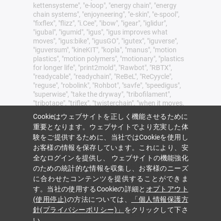
kettensysteme", "e-loop", "energy chain", "energy
chain systems", "enjoyneering", "e-skin", "e-spool",
"fixflex", "flizz", "i.Cee", "ibow", "igear", "iglidur",
"igubal", "igumid", "igus", "igus improves what
moves", "igus:bike", "igusGO", "igutex", "iguverse",
"iguversum", "kineKIT", "kopla", "manus", "motion
plastics", "motion polymers", "motionary", "plastics
for longer life", "print2mold", "Rawbot", "RBTX",
"readycable", "readychain", "ReBeL", "ReCyycle",
"reguse", "robolink", "Rohbot", "savfe", "speedigus",
"superwise", "take the dryway", "tribofilament",
"tribotape", "triflex", "twisterchain", "when it moves,
igus improves", "xirodur", "xiros" and "yes" は、イグ
Cookieはウェブサイトを正しく機能させるために
スの商標でありドイツ連邦共和国及び他国におい
重要となります。ウェブサイトでより充実した体
て、法的に保護されています。しかしながら、こ
験をご提供するために、当社ではCookieを使用し
こにあげた商標はあくまで例示列挙したものであ
お客様の情報を保存しています。これにより、安
って、イグス、およびドイツ、ヨーロッパ連合、
アメリカ合衆国、その他の国で事業を展開するイ
全なログインを提供し、 ウェブサイトの機能強化
グスの子会社が有する商標を包括的に列挙したも
のための統計的な情報を収集し、お客様のニーズ
のではありません（例えば、出願中の商標や登録
に合わせたコンテンツを提供することができま
商標など）。
す。当社の使用するCookieの詳細と
オプトアウト
igus SE & Co. KGは、Allen Bradley、B&R、
(使用停止)
の方法については、
「個人情報保護方
Baumüller、Beckhoff、Lahr、Control
針(プライバシーポリシー)」
をクリックして下さ
Techniques、Danaher Motion、ELAU、FAGOR、
い。