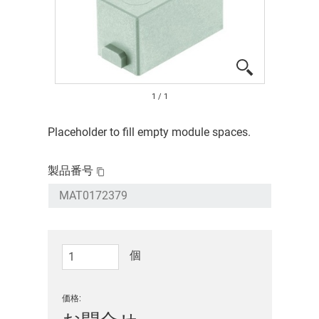
1
/
1
Placeholder to fill empty module spaces.
製品番号
個
価格: