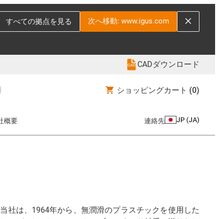
次へ移動: www.igus.com
すべての拠点を見る
CADダウンロード
ショッピングカート
(0)
JP
(
JA
)
社概要
連絡先
社は、1964年から、無潤滑のプラスチックを使用した