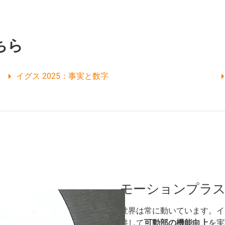
ちら
イグス 2025：事実と数字
モーションプラ
世界は常に動いています。イ
供して
可動部の機能向上
を実