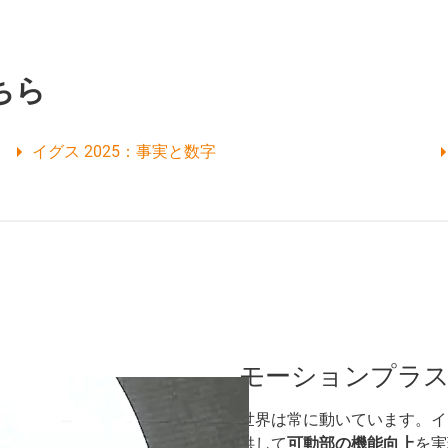
ちら
イグス 2025：事実と数字
モーションプラ
世界は常に動いています。イ
供して
可動部の機能向上
を実