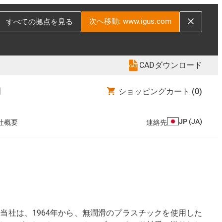
次へ移動: www.igus.com
すべての拠点を見る
CADダウンロード
ショッピングカート
(0)
JP
(
JA
)
社概要
連絡先
社は、1964年から、無潤滑のプラスチックを使用した