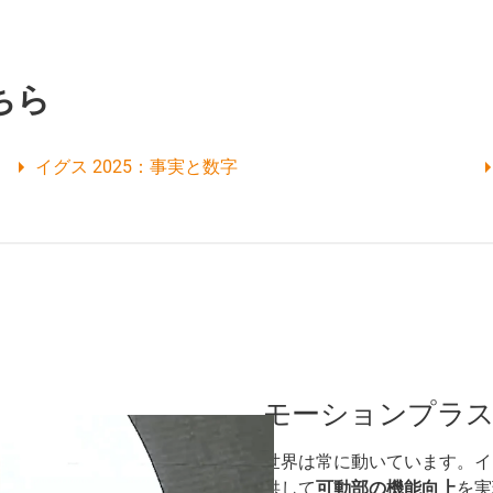
ちら
イグス 2025：事実と数字
モーションプラ
世界は常に動いています。イ
供して
可動部の機能向上
を実