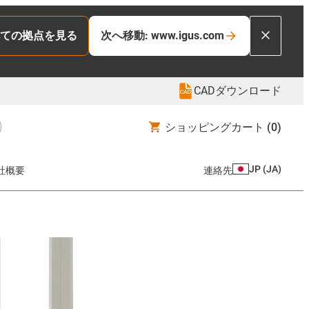
ての拠点を見る
次へ移動: www.igus.com
CADダウンロード
ショッピングカート
(0)
JP
(
JA
)
社概要
連絡先