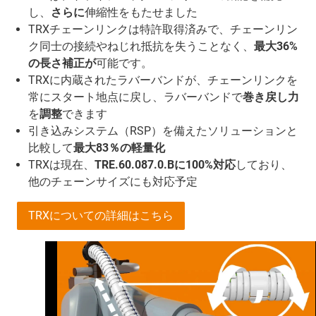
し、
さらに
伸縮性をもたせました
TRXチェーンリンクは特許取得済みで、チェーンリン
ク同士の接続やねじれ抵抗を失うことなく、
最大36%
の長さ補正が
可能です。
TRXに内蔵されたラバーバンドが、チェーンリンクを
常にスタート地点に戻し、ラバーバンドで
巻き戻し力
を
調整
できます
引き込みシステム（RSP）を備えたソリューションと
比較して
最大83％の軽量化
TRXは現在、
TRE.60.087.0.Bに100%対応
しており、
他のチェーンサイズにも対応予定
TRXについての詳細はこちら