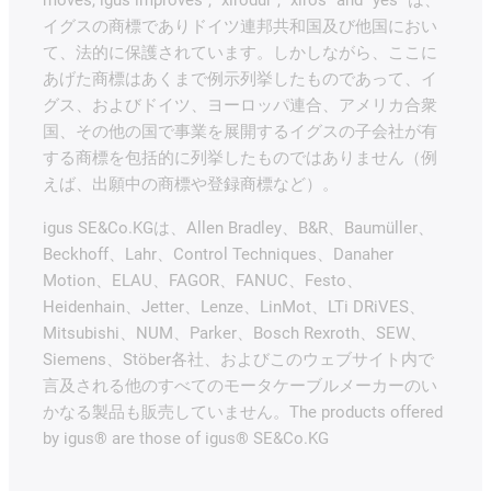
イグスの商標でありドイツ連邦共和国及び他国におい
て、法的に保護されています。しかしながら、ここに
あげた商標はあくまで例示列挙したものであって、イ
グス、およびドイツ、ヨーロッパ連合、アメリカ合衆
国、その他の国で事業を展開するイグスの子会社が有
する商標を包括的に列挙したものではありません（例
えば、出願中の商標や登録商標など）。
igus SE&Co.KGは、Allen Bradley、B&R、Baumüller、
Beckhoff、Lahr、Control Techniques、Danaher
Motion、ELAU、FAGOR、FANUC、Festo、
Heidenhain、Jetter、Lenze、LinMot、LTi DRiVES、
Mitsubishi、NUM、Parker、Bosch Rexroth、SEW、
Siemens、Stöber各社、およびこのウェブサイト内で
言及される他のすべてのモータケーブルメーカーのい
かなる製品も販売していません。The products offered
by igus® are those of igus® SE&Co.KG