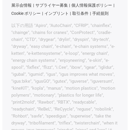
展示会情報
サプライヤー募集
個人情報保護ポリシー
Cookie ポリシー
インプリント
取引条件
手続規則
以下の用語 "Apiro", "AutoChain", "CFRIP", "chainflex",
"chainge", "chains for cranes", "ConProtect", "cradle-
chain", "CTD", "drygear", "drylin", "dryspin", "dry-tech",
"dryway", "easy chain", "e-chain", "e-chain systems", "e-
ketten", "e-kettensysteme", "e-loop", "energy chain",
"energy chain systems", "enjoyneering", "e-skin", "e-
spool", "fixflex", "flizz", "i.Cee", "ibow", "igear", "iglidur",
"igubal", "igumid", "igus", "igus improves what moves",
"igus:bike", "igusGO", "igutex", "iguverse", "iguversum",
"kineKIT", "kopla", "manus", "motion plastics", "motion
polymers", "motionary", "plastics for longer life",
"print2mold", "Rawbot", "RBTX", "readycable",
"readychain", "ReBeL", "ReCyycle", "reguse", "robolink",
"Rohbot", "savfe", "speedigus", "superwise", "take the
dryway", "tribofilament", "triflex", "twisterchain", "when it
moves, igus improves", "xirodur", "xiros" and "yes" は、