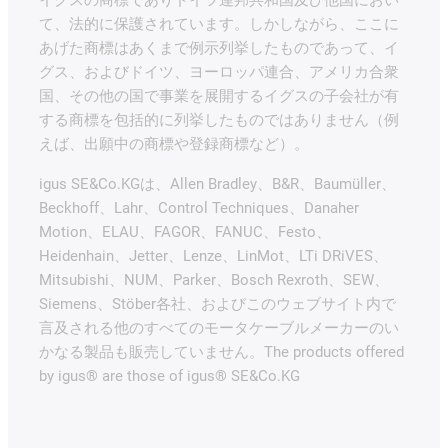
イグスの商標でありドイツ連邦共和国及び他国におい
て、法的に保護されています。しかしながら、ここに
あげた商標はあくまで例示列挙したものであって、イ
グス、およびドイツ、ヨーロッパ連合、アメリカ合衆
国、その他の国で事業を展開するイグスの子会社が有
する商標を包括的に列挙したものではありません（例
えば、出願中の商標や登録商標など）。
igus SE&Co.KGは、Allen Bradley、B&R、Baumüller、
Beckhoff、Lahr、Control Techniques、Danaher
Motion、ELAU、FAGOR、FANUC、Festo、
Heidenhain、Jetter、Lenze、LinMot、LTi DRiVES、
Mitsubishi、NUM、Parker、Bosch Rexroth、SEW、
Siemens、Stöber各社、およびこのウェブサイト内で
言及される他のすべてのモータケーブルメーカーのい
かなる製品も販売していません。The products offered
by igus® are those of igus® SE&Co.KG