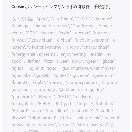
Cookie ポリシー
インプリント
取引条件
手続規則
以下の用語 "Apiro", "AutoChain", "CFRIP", "chainflex",
"chainge", "chains for cranes", "ConProtect", "cradle-
chain", "CTD", "drygear", "drylin", "dryspin", "dry-tech",
"dryway", "easy chain", "e-chain", "e-chain systems", "e-
ketten", "e-kettensysteme", "e-loop", "energy chain",
"energy chain systems", "enjoyneering", "e-skin", "e-
spool", "fixflex", "flizz", "i.Cee", "ibow", "igear", "iglidur",
"igubal", "igumid", "igus", "igus improves what moves",
"igus:bike", "igusGO", "igutex", "iguverse", "iguversum",
"kineKIT", "kopla", "manus", "motion plastics", "motion
polymers", "motionary", "plastics for longer life",
"print2mold", "Rawbot", "RBTX", "readycable",
"readychain", "ReBeL", "ReCyycle", "reguse", "robolink",
"Rohbot", "savfe", "speedigus", "superwise", "take the
dryway", "tribofilament", "triflex", "twisterchain", "when it
moves, igus improves", "xirodur", "xiros" and "yes" は、