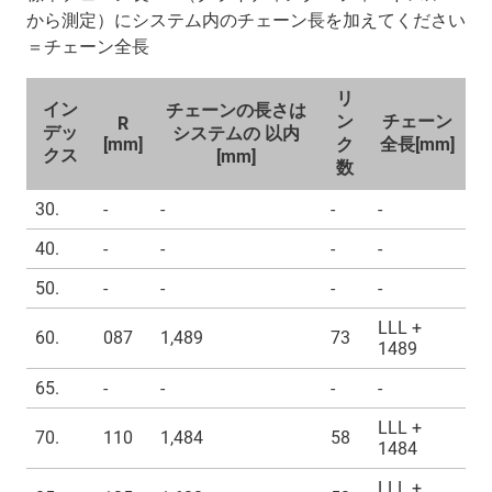
から測定）にシステム内のチェーン長を加えてください
＝チェーン全長
リ
イン
チェーンの長さは
ン
チェーン
R
デッ
システムの 以内
[mm]
ク
全長[mm]
クス
[mm]
数
30.
-
-
-
-
40.
-
-
-
-
50.
-
-
-
-
LLL +
60.
087
1,489
73
1489
65.
-
-
-
-
LLL +
70.
110
1,484
58
1484
LLL +