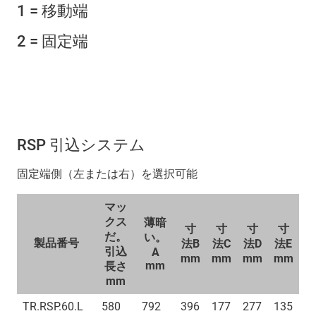
1 = 移動端
2 = 固定端
RSP 引込システム
固定端側（左または右）を選択可能
マッ
クス
薄暗
寸
寸
寸
寸
だ。
い。
製品番号
法B
法C
法D
法E
引込
A
mm
mm
mm
mm
mm
長さ
mm
TR.RSP.60.L
580
792
396
177
277
135