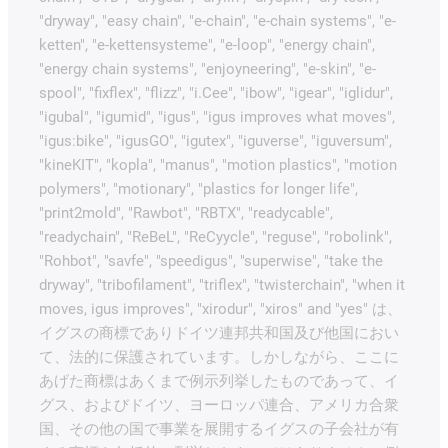
"dryway", "easy chain", "e-chain", "e-chain systems", "e-
ketten", "e-kettensysteme", "e-loop", "energy chain",
"energy chain systems", "enjoyneering", "e-skin", "e-
spool", "fixflex", "flizz", "i.Cee", "ibow", "igear", "iglidur",
"igubal", "igumid", "igus", "igus improves what moves",
"igus:bike", "igusGO", "igutex", "iguverse", "iguversum",
"kineKIT", "kopla", "manus", "motion plastics", "motion
polymers", "motionary", "plastics for longer life",
"print2mold", "Rawbot", "RBTX", "readycable",
"readychain", "ReBeL", "ReCyycle", "reguse", "robolink",
"Rohbot", "savfe", "speedigus", "superwise", "take the
dryway", "tribofilament", "triflex", "twisterchain", "when it
moves, igus improves", "xirodur", "xiros" and "yes" は、
イグスの商標でありドイツ連邦共和国及び他国におい
て、法的に保護されています。しかしながら、ここに
あげた商標はあくまで例示列挙したものであって、イ
グス、およびドイツ、ヨーロッパ連合、アメリカ合衆
国、その他の国で事業を展開するイグスの子会社が有