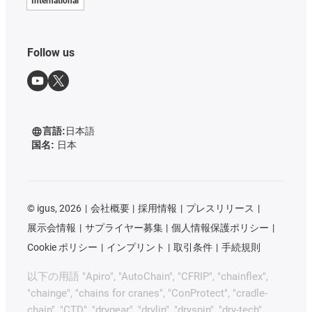
International
Follow us
言語:
日本語
国名:
日本
©
igus, 2026
会社概要
採用情報
プレスリリース
展示会情報
サプライヤー募集
個人情報保護ポリシー
Cookie ポリシー
インプリント
取引条件
手続規則
以下の用語 "Apiro", "AutoChain", "CFRIP", "chainflex",
"chainge", "chains for cranes", "ConProtect", "cradle-
chain", "CTD", "drygear", "drylin", "dryspin", "dry-tech",