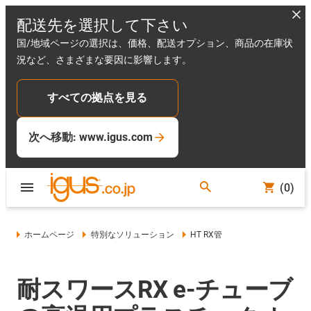
配送先を選択して下さい
国/地域ページの選択は、価格、配送オプション、商品の在庫状
況など、さまざまな要因に影響します。
すべての拠点を見る
次へ移動: www.igus.com
(0)
ホームページ
特別なソリューション
HT RX管
耐スワースRX e-チューブ