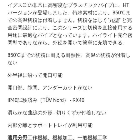
イグス® の非常に高密度なプラスチックパイプに、HT
バージョンが登場しました。特殊素材により、850℃ま
での高温切粉は付着しません。切粉をはじく"丸型" と完
全密閉設計により、このシリーズは切粉を直接使用する
用途に最適なパイプとなっています。ハイライト完全密
閉型でありながら、外径を開いて簡単に充填できる。
850℃までの切粉に耐える耐熱性、高温の切粉が付着し
ない
外半径に沿って開口可能
開口部、隙間、アンダーカットがない
IP40試験済み（TÜV Nord） - RX40
滑らかな曲線の外形 - 切りくずが付着しない
内部分離とサポートトレイが利用可能
適用分野
工作機械、機械加工、一般機械工学