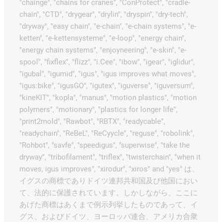
"chainge", "chains for cranes", "ConProtect", "cradle-
chain", "CTD", "drygear", "drylin", "dryspin", "dry-tech",
"dryway", "easy chain", "e-chain", "e-chain systems", "e-
ketten", "e-kettensysteme", "e-loop", "energy chain",
"energy chain systems", "enjoyneering", "e-skin", "e-
spool", "fixflex", "flizz", "i.Cee", "ibow", "igear", "iglidur",
"igubal", "igumid", "igus", "igus improves what moves",
"igus:bike", "igusGO", "igutex", "iguverse", "iguversum",
"kineKIT", "kopla", "manus", "motion plastics", "motion
polymers", "motionary", "plastics for longer life",
"print2mold", "Rawbot", "RBTX", "readycable",
"readychain", "ReBeL", "ReCyycle", "reguse", "robolink",
"Rohbot", "savfe", "speedigus", "superwise", "take the
dryway", "tribofilament", "triflex", "twisterchain", "when it
moves, igus improves", "xirodur", "xiros" and "yes" は、
イグスの商標でありドイツ連邦共和国及び他国におい
て、法的に保護されています。しかしながら、ここに
あげた商標はあくまで例示列挙したものであって、イ
グス、およびドイツ、ヨーロッパ連合、アメリカ合衆