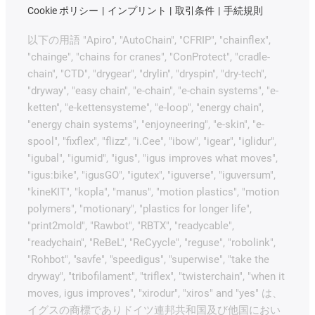
Cookie ポリシー
インプリント
取引条件
手続規則
以下の用語 "Apiro", "AutoChain", "CFRIP", "chainflex",
"chainge", "chains for cranes", "ConProtect", "cradle-
chain", "CTD", "drygear", "drylin", "dryspin", "dry-tech",
"dryway", "easy chain", "e-chain", "e-chain systems", "e-
ketten", "e-kettensysteme", "e-loop", "energy chain",
"energy chain systems", "enjoyneering", "e-skin", "e-
spool", "fixflex", "flizz", "i.Cee", "ibow", "igear", "iglidur",
"igubal", "igumid", "igus", "igus improves what moves",
"igus:bike", "igusGO", "igutex", "iguverse", "iguversum",
"kineKIT", "kopla", "manus", "motion plastics", "motion
polymers", "motionary", "plastics for longer life",
"print2mold", "Rawbot", "RBTX", "readycable",
"readychain", "ReBeL", "ReCyycle", "reguse", "robolink",
"Rohbot", "savfe", "speedigus", "superwise", "take the
dryway", "tribofilament", "triflex", "twisterchain", "when it
moves, igus improves", "xirodur", "xiros" and "yes" は、
イグスの商標でありドイツ連邦共和国及び他国におい