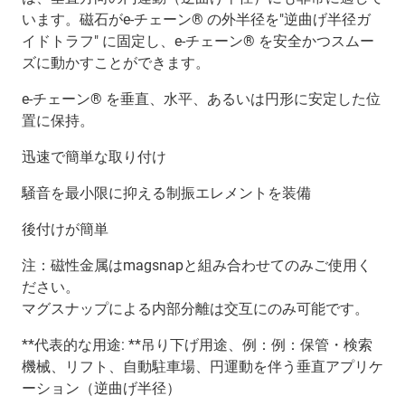
います。磁石がe-チェーン® の外半径を"逆曲げ半径ガ
イドトラフ" に固定し、e-チェーン® を安全かつスムー
ズに動かすことができます。
e-チェーン® を垂直、水平、あるいは円形に安定した位
置に保持。
迅速で簡単な取り付け
騒音を最小限に抑える制振エレメントを装備
後付けが簡単
注：磁性金属はmagsnapと組み合わせてのみご使用く
ださい。
マグスナップによる内部分離は交互にのみ可能です。
**代表的な用途: **吊り下げ用途、例：例：保管・検索
機械、リフト、自動駐車場、円運動を伴う垂直アプリケ
ーション（逆曲げ半径）