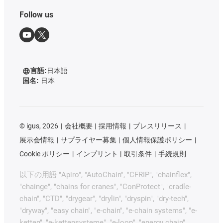
Follow us
言語:
日本語
国名:
日本
©
igus, 2026
会社概要
採用情報
プレスリリース
展示会情報
サプライヤー募集
個人情報保護ポリシー
Cookie ポリシー
インプリント
取引条件
手続規則
以下の用語 "Apiro", "AutoChain", "CFRIP", "chainflex",
"chainge", "chains for cranes", "ConProtect", "cradle-
chain", "CTD", "drygear", "drylin", "dryspin", "dry-tech",
"dryway", "easy chain", "e-chain", "e-chain systems", "e-
ketten", "e-kettensysteme", "e-loop", "energy chain",