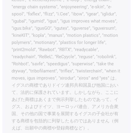
"energy chain systems", "enjoyneering", "e-skin", "e-
spool", "fixflex", "flizz", "i.Cee", "ibow", "igear", "iglidur",
"igubal", "igumid", "igus", "igus improves what moves",
"igus:bike", "igusGO", "igutex", "iguverse", "iguversum",
"kineKIT", "kopla", "manus", "motion plastics", "motion
polymers", "motionary", "plastics for longer life",
"print2mold", "Rawbot", "RBTX", "readycable",
"readychain", "ReBeL", "ReCyycle", "reguse", "robolink",
"Rohbot", "savfe", "speedigus", "superwise", "take the
dryway", "tribofilament", "triflex", "twisterchain", "when it
moves, igus improves", "xirodur", "xiros" and "yes" は、
イグスの商標でありドイツ連邦共和国及び他国におい
て、法的に保護されています。しかしながら、ここに
あげた商標はあくまで例示列挙したものであって、イ
グス、およびドイツ、ヨーロッパ連合、アメリカ合衆
国、その他の国で事業を展開するイグスの子会社が有
する商標を包括的に列挙したものではありません（例
えば、出願中の商標や登録商標など）。