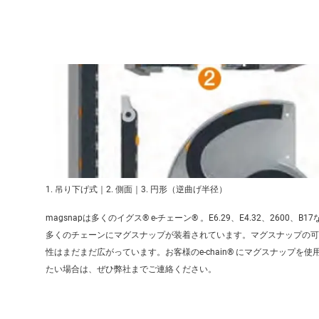
1. 吊り下げ式｜2. 側面｜3. 円形（逆曲げ半径）
magsnapは多くのイグス® e-チェーン® 。E6.29、E4.32、2600、B17
多くのチェーンにマグスナップが装着されています。マグスナップの可
性はまだまだ広がっています。お客様のe-chain® にマグスナップを使
たい場合は、ぜひ弊社までご連絡ください。