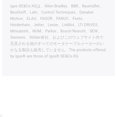
igus SE&Co.KGは、Allen Bradley、B&R、Baumüller、
Beckhoff、Lahr、Control Techniques、Danaher
Motion、ELAU、FAGOR、FANUC、Festo、
Heidenhain、Jetter、Lenze、LinMot、LTi DRiVES、
Mitsubishi、NUM、Parker、Bosch Rexroth、SEW、
Siemens、Stöber各社、およびこのウェブサイト内で
言及される他のすべてのモータケーブルメーカーのい
かなる製品も販売していません。The products offered
by igus® are those of igus® SE&Co.KG