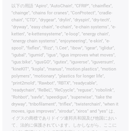
以下の用語 "Apiro", "AutoChain", "CFRIP", "chainflex",
"chainge", "chains for cranes", "ConProtect", "cradle-
chain", "CTD", "drygear", "drylin", "dryspin", "dry-tech",
"dryway", "easy chain", "e-chain", "e-chain systems", "e-
ketten", "e-kettensysteme", "e-loop", "energy chain",
"energy chain systems", "enjoyneering", "e-skin", "e-
spool", "fixflex", "flizz", "i.Cee", "ibow", "igear", "iglidur",
"igubal", "igumid", "igus", "igus improves what moves",
"igus:bike", "igusGO", "igutex", "iguverse", "iguversum",
"kineKIT", "kopla", "manus", "motion plastics", "motion
polymers", "motionary", "plastics for longer life",
"print2mold", "Rawbot", "RBTX", "readycable",
"readychain", "ReBeL", "ReCyycle", "reguse", "robolink",
"Rohbot", "savfe", "speedigus", "superwise", "take the
dryway", "tribofilament", "triflex", "twisterchain", "when it
moves, igus improves", "xirodur", "xiros" and "yes" は、
イグスの商標でありドイツ連邦共和国及び他国におい
て、法的に保護されています。しかしながら、ここに