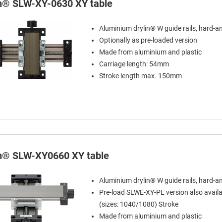
in® SLW-XY-0630 XY table
Aluminium drylin® W guide rails, hard-a
Optionally as pre-loaded version
Made from aluminium and plastic
Carriage length: 54mm
Stroke length max. 150mm
in® SLW-XY0660 XY table
Aluminium drylin® W guide rails, hard-a
Pre-load SLWE-XY-PL version also availa
(sizes: 1040/1080) Stroke
Made from aluminium and plastic