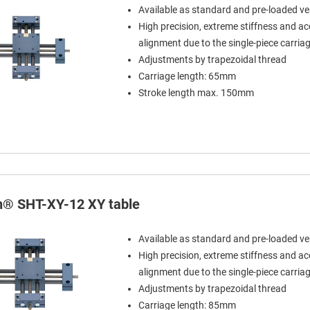
Available as standard and pre-loaded ve
High precision, extreme stiffness and a
alignment due to the single-piece carria
Adjustments by trapezoidal thread
Carriage length: 65mm
Stroke length max. 150mm
in® SHT-XY-12 XY table
Available as standard and pre-loaded ve
High precision, extreme stiffness and a
alignment due to the single-piece carria
Adjustments by trapezoidal thread
Carriage length: 85mm