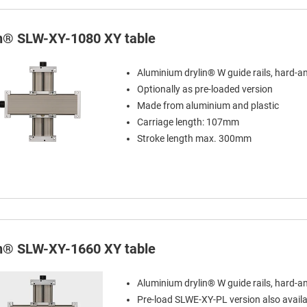
in® SLW-XY-1080 XY table
Aluminium drylin® W guide rails, hard-a
Optionally as pre-loaded version
Made from aluminium and plastic
Carriage length: 107mm
Stroke length max. 300mm
in® SLW-XY-1660 XY table
Aluminium drylin® W guide rails, hard-a
Pre-load SLWE-XY-PL version also availa