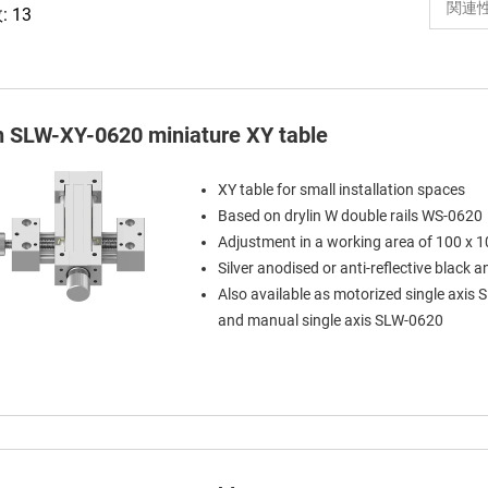
 13
in SLW-XY-0620 miniature XY table
XY table for small installation spaces
Based on drylin W double rails WS-0620
Adjustment in a working area of 100 x
Silver anodised or anti-reflective black 
Also available as motorized single axis
and manual single axis SLW-0620