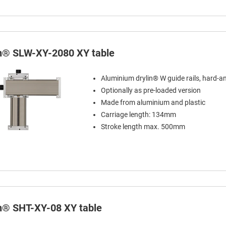
in® SLW-XY-2080 XY table
Aluminium drylin® W guide rails, hard-a
Optionally as pre-loaded version
Made from aluminium and plastic
Carriage length: 134mm
Stroke length max. 500mm
in® SHT-XY-08 XY table