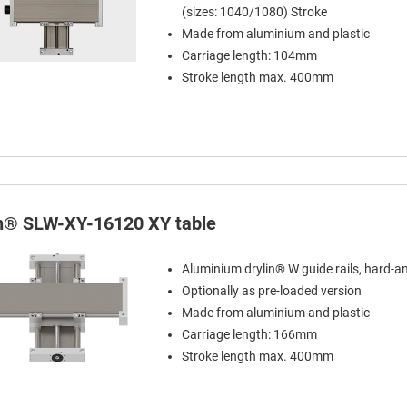
(sizes: 1040/1080) Stroke
Made from aluminium and plastic
Carriage length: 104mm
Stroke length max. 400mm
in® SLW-XY-16120 XY table
Aluminium drylin® W guide rails, hard-a
Optionally as pre-loaded version
Made from aluminium and plastic
Carriage length: 166mm
Stroke length max. 400mm