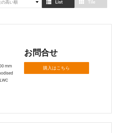
List
Tile
お問合せ
 100 mm
購入はこちら
anodised
 SLWC